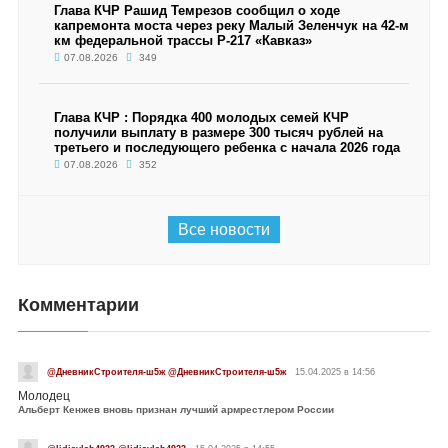
Глава КЧР Рашид Темрезов сообщил о ходе
капремонта моста через реку Малый Зеленчук на 42-м
км федеральной трассы Р-217 «Кавказ»
07.08.2026
349
Глава КЧР : Порядка 400 молодых семей КЧР
получили выплату в размере 300 тысяч рублей на
третьего и последующего ребенка с начала 2026 года
07.08.2026
352
Все новости
Комментарии
@ДневникСтроителя-ш5ж @ДневникСтроителя-ш5ж
15.04.2025 в 14:56
Молодец
Альберт Кенжев вновь признан лучший армрестлером России