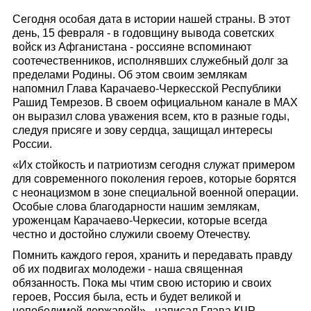
Сегодня особая дата в истории нашей страны. В этот
день, 15 февраля - в годовщину вывода советских
войск из Афганистана - россияне вспоминают
соотечественников, исполнявших служебный долг за
пределами Родины. Об этом своим землякам
напомнил Глава Карачаево-Черкесской Республики
Рашид Темрезов. В своем официальном канале в МАХ
он выразил слова уважения всем, кто в разные годы,
следуя присяге и зову сердца, защищал интересы
России.
«Их стойкость и патриотизм сегодня служат примером
для современного поколения героев, которые борятся
с неонацизмом в зоне специальной военной операции.
Особые слова благодарности нашим землякам,
уроженцам Карачаево-Черкесии, которые всегда
честно и достойно служили своему Отечеству.
Помнить каждого героя, хранить и передавать правду
об их подвигах молодежи - наша священная
обязанность. Пока мы чтим свою историю и своих
героев, Россия была, есть и будет великой и
непобедимой державой!»,–написал Глава КЧР.