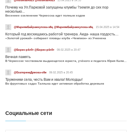
@lidiavlab4923 @lidiavlab4923
15.04.2025 в 14:55
Почему на Ул.Парковой запущены клумбы ?земля до сих пор
несколько...
Весеннее озеленение Черкесска идет полным ходом
@МариямБайрамкулова-э8ц @МариямБайрамкулова-э8ц
15.04.2025 в 14:54
Который год восхищаюсь работой тренера. Аида- наша гордость....
«Золотой урожай» собирают пловцы клуба «Чемпион» из Учкекена
@Борис-р4л5т @Борис-р4л5т
09.02.2025 в 20:47
Вечная память
В Черкесске чествовали выдающегося юриста, учёного и педагога Юрия Калмыкова
@ЕкатеринаДумова-о8и
09.02.2025 в 20:45
Труженики села, честь Вам и хвала! Молодцы!
Во фруктовых садах Таллыка идет активная обработка деревьев
Социальные сети