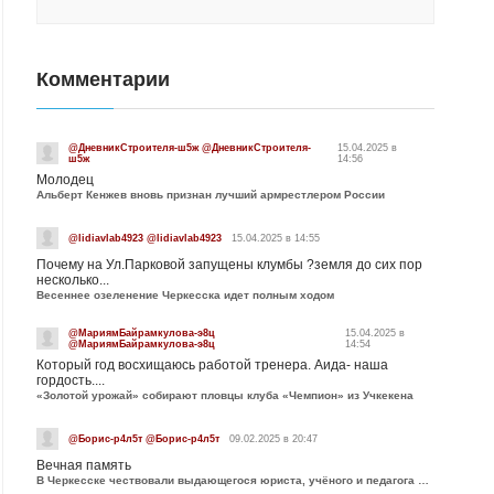
Комментарии
@ДневникСтроителя-ш5ж @ДневникСтроителя-
15.04.2025 в
ш5ж
14:56
Молодец
Альберт Кенжев вновь признан лучший армрестлером России
@lidiavlab4923 @lidiavlab4923
15.04.2025 в 14:55
Почему на Ул.Парковой запущены клумбы ?земля до сих пор
несколько...
Весеннее озеленение Черкесска идет полным ходом
@МариямБайрамкулова-э8ц
15.04.2025 в
@МариямБайрамкулова-э8ц
14:54
Который год восхищаюсь работой тренера. Аида- наша
гордость....
«Золотой урожай» собирают пловцы клуба «Чемпион» из Учкекена
@Борис-р4л5т @Борис-р4л5т
09.02.2025 в 20:47
Вечная память
В Черкесске чествовали выдающегося юриста, учёного и педагога Юрия Калмыкова