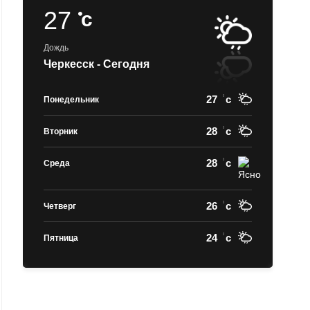
27
c
Дождь
Черкесск - Сегодня
27
c
Понедельник
28
c
Вторник
28
c
Среда
26
c
Четверг
24
c
Пятница