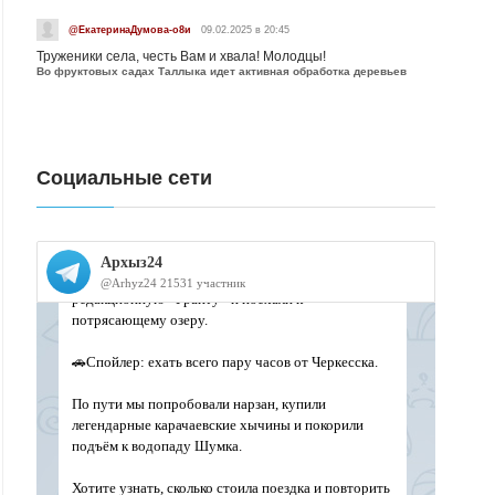
@ЕкатеринаДумова-о8и
09.02.2025 в 20:45
Труженики села, честь Вам и хвала! Молодцы!
Во фруктовых садах Таллыка идет активная обработка деревьев
Социальные сети