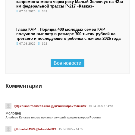
капремонта моста через реку Малый Зеленчук на 42-м
км федеральной трассы Р-217 «Кавказ»
07.08.2026
349
Глава КЧР : Порядка 400 молодых семей КЧР
получили выплату в размере 300 тысяч рублей на
третьего и последующего ребенка с начала 2026 года
07.08.2026
352
Все новости
Комментарии
@ДневникСтроителя-ш5ж @ДневникСтроителя-ш5ж
15.04.2025 в 14:56
Молодец
Альберт Кенжев вновь признан лучший армрестлером России
@lidiavlab4923 @lidiavlab4923
15.04.2025 в 14:55