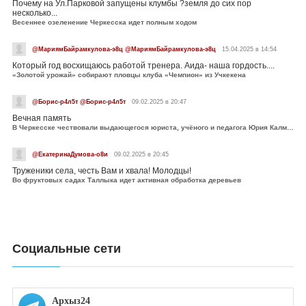
Почему на Ул.Парковой запущены клумбы ?земля до сих пор
несколько...
Весеннее озеленение Черкесска идет полным ходом
@МариямБайрамкулова-э8ц @МариямБайрамкулова-э8ц
15.04.2025 в 14:54
Который год восхищаюсь работой тренера. Аида- наша гордость....
«Золотой урожай» собирают пловцы клуба «Чемпион» из Учкекена
@Борис-р4л5т @Борис-р4л5т
09.02.2025 в 20:47
Вечная память
В Черкесске чествовали выдающегося юриста, учёного и педагога Юрия Калмыкова
@ЕкатеринаДумова-о8и
09.02.2025 в 20:45
Труженики села, честь Вам и хвала! Молодцы!
Во фруктовых садах Таллыка идет активная обработка деревьев
Социальные сети