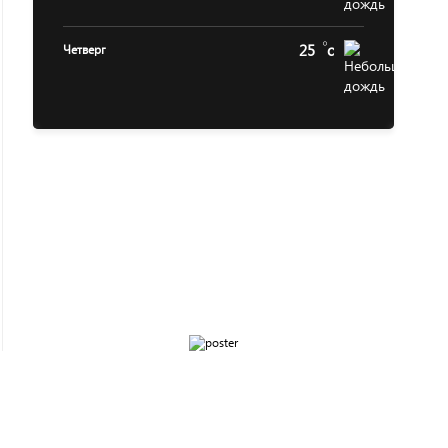
25
c
Четверг