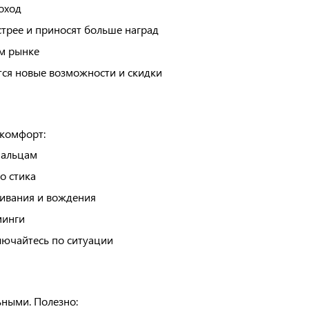
оход
трее и приносят больше наград
м рынке
ся новые возможности и скидки
 комфорт:
пальцам
о стика
ливания и вождения
минги
лючайтесь по ситуации
ьными. Полезно: