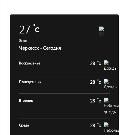
27
c
Ясно
Черкесск - Сегодня
28
c
Воскресенье
28
c
Понедельник
28
c
Вторник
28
c
Среда