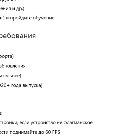
ния и др.).
нт) и пройдите обучение.
ребования
форта)
 обновления
ительнее)
020+ года выпуска)
:
тройки, если устройство не флагманское
ости поднимайте до 60 FPS