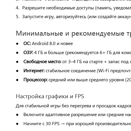
4.
Разрешите необходимые доступы (память, уведомле
5.
Запустите игру, авторизуйтесь (или создайте аккау
Минимальные и рекомендуемые т
ОС:
Android 8.0 и новее
●
ОЗУ:
4 ГБ и больше (рекомендуется 6+ ГБ для ком
●
Свободное место:
от 3–4 ГБ на старте + запас под
●
Интернет:
стабильное соединение (Wi-Fi предпочт
●
Процессор:
средний или выше среднего уровня (2
●
Настройка графики и FPS
Для стабильной игры без перегрева и просадок кадров
Включите адаптивное разрешение или средние нас
●
Начните с 30 FPS → при хорошей производительн
●