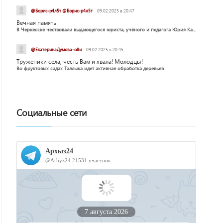
@Борис-р4л5т @Борис-р4л5т
09.02.2025 в 20:47
Вечная память
В Черкесске чествовали выдающегося юриста, учёного и педагога Юрия Калмыкова
@ЕкатеринаДумова-о8и
09.02.2025 в 20:45
Труженики села, честь Вам и хвала! Молодцы!
Во фруктовых садах Таллыка идет активная обработка деревьев
Социальные сети