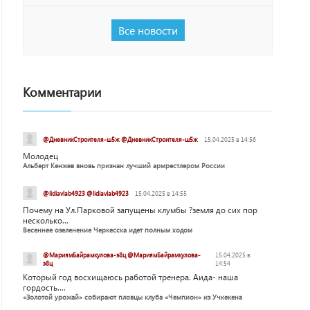
Все новости
Комментарии
@ДневникСтроителя-ш5ж @ДневникСтроителя-ш5ж
15.04.2025 в 14:56
Молодец
Альберт Кенжев вновь признан лучший армрестлером России
@lidiavlab4923 @lidiavlab4923
15.04.2025 в 14:55
Почему на Ул.Парковой запущены клумбы ?земля до сих пор
несколько...
Весеннее озеленение Черкесска идет полным ходом
@МариямБайрамкулова-э8ц @МариямБайрамкулова-
15.04.2025 в
э8ц
14:54
Который год восхищаюсь работой тренера. Аида- наша
гордость....
«Золотой урожай» собирают пловцы клуба «Чемпион» из Учкекена