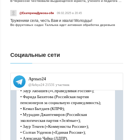
В Черкесске чествовали выдающегося юриста, учёного и педагога Юрия Калмыкова
@ЕкатеринаДумова-о8и
09.02.2025 в 20:45
Труженики села, честь Вам и хвала! Молодцы!
Во фруктовых садах Таллыка идет активная обработка деревьев
Социальные сети