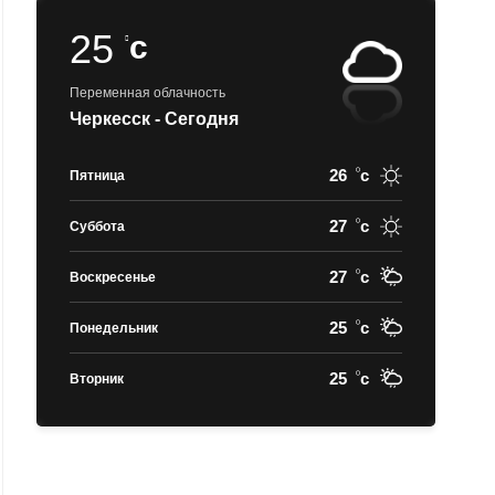
25
c
Переменная облачность
Черкесск - Сегодня
26
c
Пятница
27
c
Суббота
27
c
Воскресенье
25
c
Понедельник
25
c
Вторник