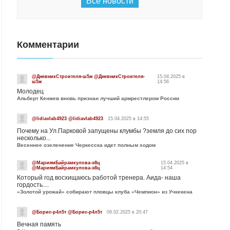
Все новости
Комментарии
@ДневникСтроителя-ш5ж @ДневникСтроителя-
15.04.2025 в
ш5ж
14:56
Молодец
Альберт Кенжев вновь признан лучший армрестлером России
@lidiavlab4923 @lidiavlab4923
15.04.2025 в 14:55
Почему на Ул.Парковой запущены клумбы ?земля до сих пор
несколько...
Весеннее озеленение Черкесска идет полным ходом
@МариямБайрамкулова-э8ц
15.04.2025 в
@МариямБайрамкулова-э8ц
14:54
Который год восхищаюсь работой тренера. Аида- наша
гордость....
«Золотой урожай» собирают пловцы клуба «Чемпион» из Учкекена
@Борис-р4л5т @Борис-р4л5т
09.02.2025 в 20:47
Вечная память