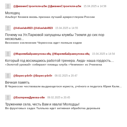
@ДневникСтроителя-ш5ж @ДневникСтроителя-ш5ж
15.04.2025 в 14:56
Молодец
Альберт Кенжев вновь признан лучший армрестлером России
@lidiavlab4923 @lidiavlab4923
15.04.2025 в 14:55
Почему на Ул.Парковой запущены клумбы ?земля до сих пор
несколько...
Весеннее озеленение Черкесска идет полным ходом
@МариямБайрамкулова-э8ц @МариямБайрамкулова-э8ц
15.04.2025 в 14:54
Который год восхищаюсь работой тренера. Аида- наша гордость....
«Золотой урожай» собирают пловцы клуба «Чемпион» из Учкекена
@Борис-р4л5т @Борис-р4л5т
09.02.2025 в 20:47
Вечная память
В Черкесске чествовали выдающегося юриста, учёного и педагога Юрия Калмыкова
@ЕкатеринаДумова-о8и
09.02.2025 в 20:45
Труженики села, честь Вам и хвала! Молодцы!
Во фруктовых садах Таллыка идет активная обработка деревьев