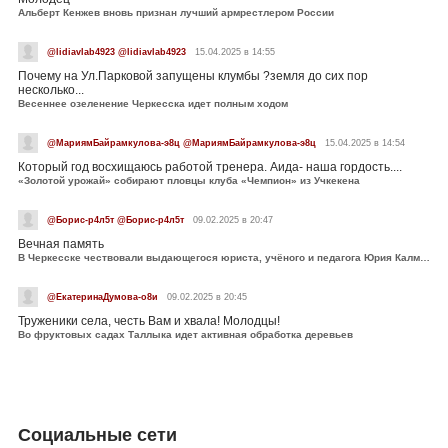
Альберт Кенжев вновь признан лучший армрестлером России
@lidiavlab4923 @lidiavlab4923
15.04.2025 в 14:55
Почему на Ул.Парковой запущены клумбы ?земля до сих пор
несколько...
Весеннее озеленение Черкесска идет полным ходом
@МариямБайрамкулова-э8ц @МариямБайрамкулова-э8ц
15.04.2025 в 14:54
Который год восхищаюсь работой тренера. Аида- наша гордость....
«Золотой урожай» собирают пловцы клуба «Чемпион» из Учкекена
@Борис-р4л5т @Борис-р4л5т
09.02.2025 в 20:47
Вечная память
В Черкесске чествовали выдающегося юриста, учёного и педагога Юрия Калмыкова
@ЕкатеринаДумова-о8и
09.02.2025 в 20:45
Труженики села, честь Вам и хвала! Молодцы!
Во фруктовых садах Таллыка идет активная обработка деревьев
Социальные сети