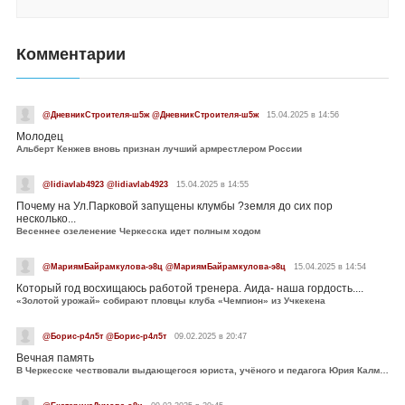
Комментарии
@ДневникСтроителя-ш5ж @ДневникСтроителя-ш5ж
15.04.2025 в 14:56
Молодец
Альберт Кенжев вновь признан лучший армрестлером России
@lidiavlab4923 @lidiavlab4923
15.04.2025 в 14:55
Почему на Ул.Парковой запущены клумбы ?земля до сих пор
несколько...
Весеннее озеленение Черкесска идет полным ходом
@МариямБайрамкулова-э8ц @МариямБайрамкулова-э8ц
15.04.2025 в 14:54
Который год восхищаюсь работой тренера. Аида- наша гордость....
«Золотой урожай» собирают пловцы клуба «Чемпион» из Учкекена
@Борис-р4л5т @Борис-р4л5т
09.02.2025 в 20:47
Вечная память
В Черкесске чествовали выдающегося юриста, учёного и педагога Юрия Калмыкова