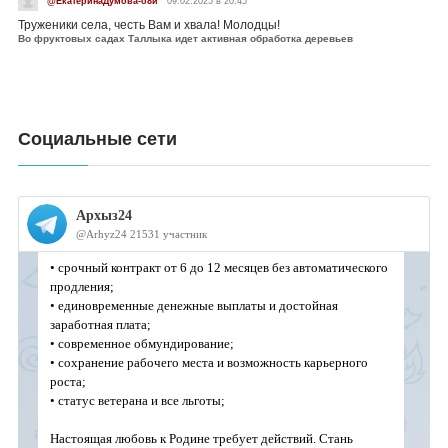
@ЕкатеринаДумова-о8и
09.02.2025 в 20:45
Труженики села, честь Вам и хвала! Молодцы!
Во фруктовых садах Таллыка идет активная обработка деревьев
Социальные сети