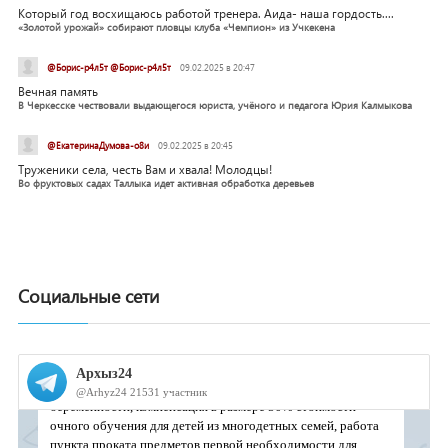
Который год восхищаюсь работой тренера. Аида- наша гордость....
«Золотой урожай» собирают пловцы клуба «Чемпион» из Учкекена
@Борис-р4л5т @Борис-р4л5т
09.02.2025 в 20:47
Вечная память
В Черкесске чествовали выдающегося юриста, учёного и педагога Юрия Калмыкова
@ЕкатеринаДумова-о8и
09.02.2025 в 20:45
Труженики села, честь Вам и хвала! Молодцы!
Во фруктовых садах Таллыка идет активная обработка деревьев
Социальные сети