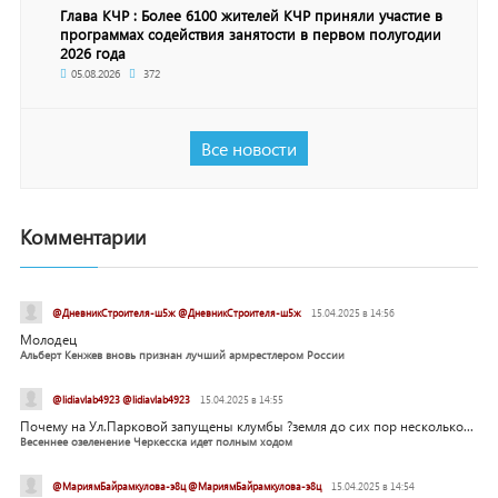
Глава КЧР : Более 6100 жителей КЧР приняли участие в
программах содействия занятости в первом полугодии
2026 года
05.08.2026
372
Все новости
Комментарии
@ДневникСтроителя-ш5ж @ДневникСтроителя-ш5ж
15.04.2025 в 14:56
Молодец
Альберт Кенжев вновь признан лучший армрестлером России
@lidiavlab4923 @lidiavlab4923
15.04.2025 в 14:55
Почему на Ул.Парковой запущены клумбы ?земля до сих пор несколько...
Весеннее озеленение Черкесска идет полным ходом
@МариямБайрамкулова-э8ц @МариямБайрамкулова-э8ц
15.04.2025 в 14:54