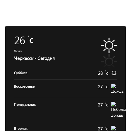
26
c
Ясно
Черкесск - Сегодня
28
c
Суббота
27
c
Воскресенье
27
c
Понедельник
27
c
Вторник