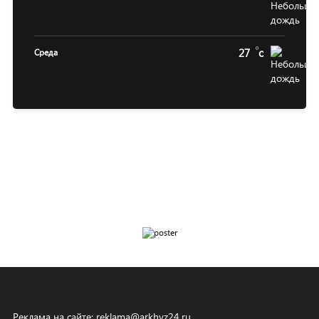
27
c
Среда
Реклама на сайте:
reklama@arkhyz24.ru
.