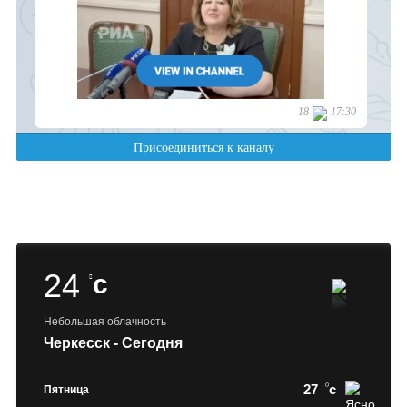
24
c
Небольшая облачность
Черкесск - Сегодня
27
c
Пятница