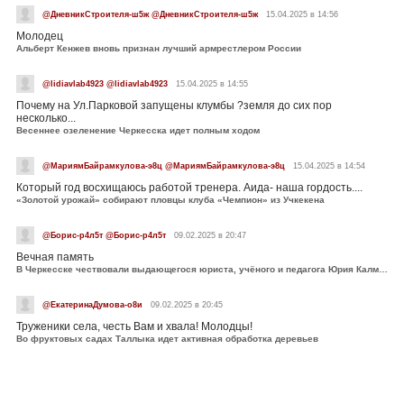
@ДневникСтроителя-ш5ж @ДневникСтроителя-ш5ж
15.04.2025 в 14:56
Молодец
Альберт Кенжев вновь признан лучший армрестлером России
@lidiavlab4923 @lidiavlab4923
15.04.2025 в 14:55
Почему на Ул.Парковой запущены клумбы ?земля до сих пор
несколько...
Весеннее озеленение Черкесска идет полным ходом
@МариямБайрамкулова-э8ц @МариямБайрамкулова-э8ц
15.04.2025 в 14:54
Который год восхищаюсь работой тренера. Аида- наша гордость....
«Золотой урожай» собирают пловцы клуба «Чемпион» из Учкекена
@Борис-р4л5т @Борис-р4л5т
09.02.2025 в 20:47
Вечная память
В Черкесске чествовали выдающегося юриста, учёного и педагога Юрия Калмыкова
@ЕкатеринаДумова-о8и
09.02.2025 в 20:45
Труженики села, честь Вам и хвала! Молодцы!
Во фруктовых садах Таллыка идет активная обработка деревьев