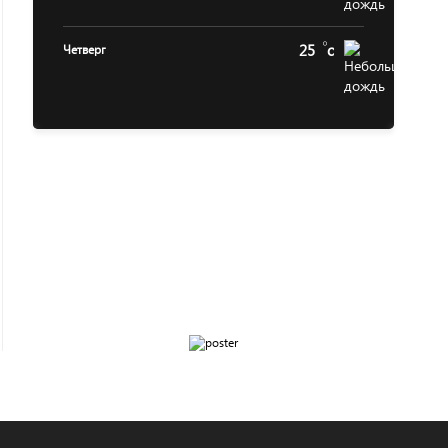
25
c
Четверг