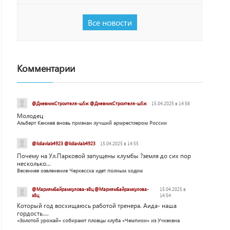
Все новости
Комментарии
@ДневникСтроителя-ш5ж @ДневникСтроителя-ш5ж
15.04.2025 в 14:56
Молодец
Альберт Кенжев вновь признан лучший армрестлером России
@lidiavlab4923 @lidiavlab4923
15.04.2025 в 14:55
Почему на Ул.Парковой запущены клумбы ?земля до сих пор
несколько...
Весеннее озеленение Черкесска идет полным ходом
@МариямБайрамкулова-э8ц @МариямБайрамкулова-
15.04.2025 в
э8ц
14:54
Который год восхищаюсь работой тренера. Аида- наша
гордость....
«Золотой урожай» собирают пловцы клуба «Чемпион» из Учкекена