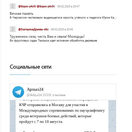
@Борис-р4л5т @Борис-р4л5т
09.02.2025 в 20:47
Вечная память
В Черкесске чествовали выдающегося юриста, учёного и педагога Юрия Калмыкова
@ЕкатеринаДумова-о8и
09.02.2025 в 20:45
Труженики села, честь Вам и хвала! Молодцы!
Во фруктовых садах Таллыка идет активная обработка деревьев
Социальные сети