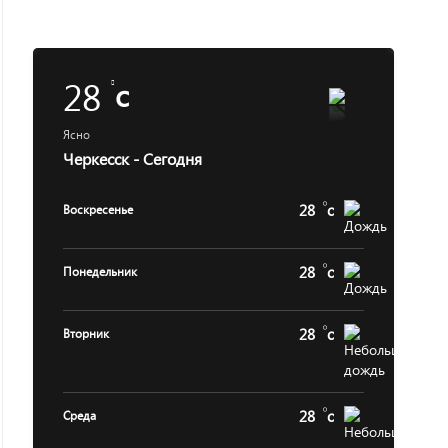
28
c
Ясно
Черкесск - Сегодня
28
c
Воскресенье
28
c
Понедельник
28
c
Вторник
28
c
Среда