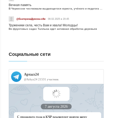
Вечная память
В Черкесске чествовали выдающегося юриста, учёного и педагога Юрия Калмыкова
@ЕкатеринаДумова-о8и
09.02.2025 в 20:45
Труженики села, честь Вам и хвала! Молодцы!
Во фруктовых садах Таллыка идет активная обработка деревьев
Социальные сети