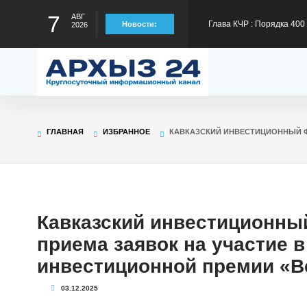
7
АВГ
300 тысяч рублей на тре
Глава КЧР Рашид Темрез
Новости:
2026
статус лидера страны в
Глава КЧР Рашид Темрезо
предстоящему отопител
Глава КЧР Рашид Темрезо
ГЛАВНАЯ
ИЗБРАННОЕ
КАВКАЗСКИЙ ИНВЕСТИЦИОННЫЙ Ф
специальной военной оп
Глава КЧР Рашид Темрез
Малый Зеленчук на 42-м
Кавказский инвестиционны
приема заявок на участие в
инвестиционной премии «
03.12.2025