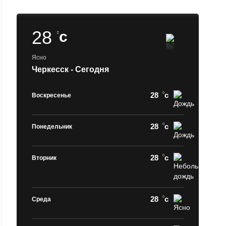
28
c
Ясно
Черкесск - Сегодня
28
c
Воскресенье
28
c
Понедельник
28
c
Вторник
28
c
Среда