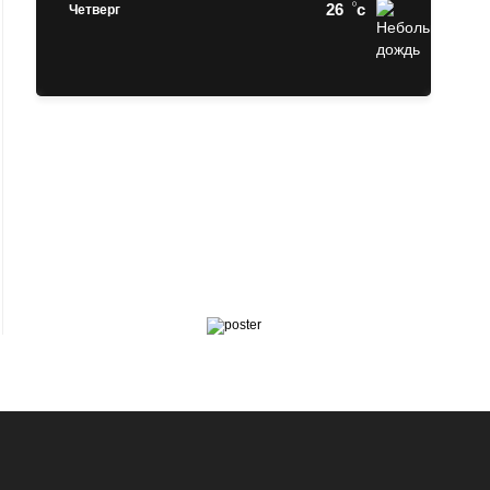
26
c
Четверг