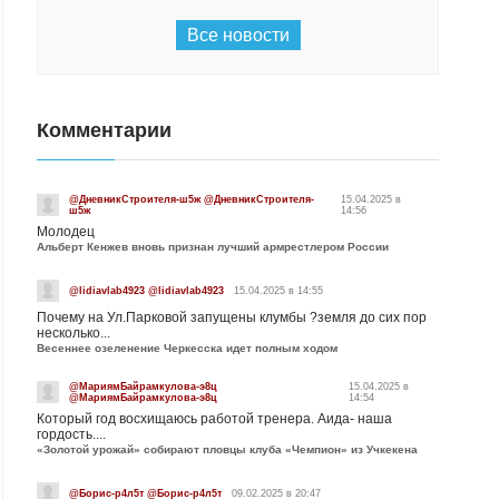
Все новости
Комментарии
@ДневникСтроителя-ш5ж @ДневникСтроителя-
15.04.2025 в
ш5ж
14:56
Молодец
Альберт Кенжев вновь признан лучший армрестлером России
@lidiavlab4923 @lidiavlab4923
15.04.2025 в 14:55
Почему на Ул.Парковой запущены клумбы ?земля до сих пор
несколько...
Весеннее озеленение Черкесска идет полным ходом
@МариямБайрамкулова-э8ц
15.04.2025 в
@МариямБайрамкулова-э8ц
14:54
Который год восхищаюсь работой тренера. Аида- наша
гордость....
«Золотой урожай» собирают пловцы клуба «Чемпион» из Учкекена
@Борис-р4л5т @Борис-р4л5т
09.02.2025 в 20:47