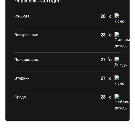
Черкесск - Сегодня
28
c
Суббота
28
c
Воскресенье
27
c
Понедельник
27
c
Вторник
28
c
Среда