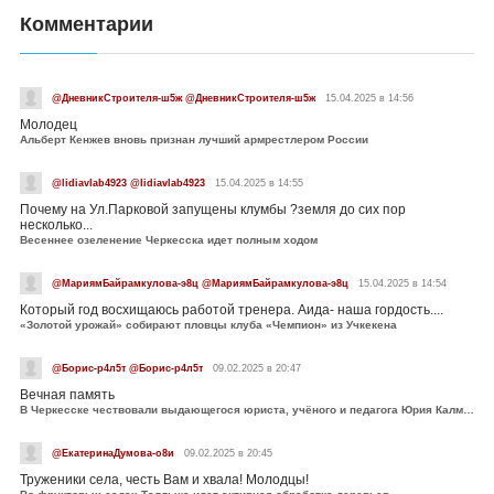
Комментарии
@ДневникСтроителя-ш5ж @ДневникСтроителя-ш5ж
15.04.2025 в 14:56
Молодец
Альберт Кенжев вновь признан лучший армрестлером России
@lidiavlab4923 @lidiavlab4923
15.04.2025 в 14:55
Почему на Ул.Парковой запущены клумбы ?земля до сих пор
несколько...
Весеннее озеленение Черкесска идет полным ходом
@МариямБайрамкулова-э8ц @МариямБайрамкулова-э8ц
15.04.2025 в 14:54
Который год восхищаюсь работой тренера. Аида- наша гордость....
«Золотой урожай» собирают пловцы клуба «Чемпион» из Учкекена
@Борис-р4л5т @Борис-р4л5т
09.02.2025 в 20:47
Вечная память
В Черкесске чествовали выдающегося юриста, учёного и педагога Юрия Калмыкова
@ЕкатеринаДумова-о8и
09.02.2025 в 20:45
Труженики села, честь Вам и хвала! Молодцы!