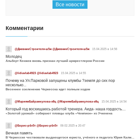
Все новости
Комментарии
@ДневникСтроителя-ш5ж @ДневникСтроителя-ш5ж
15.04.2025 в 14:56
Молодец
Альберт Кенжев вновь признан лучший армрестлером России
@lidiavlab4923 @lidiavlab4923
15.04.2025 в 14:55
Почему на Ул.Парковой запущены клумбы ?земля до сих пор
несколько...
Весеннее озеленение Черкесска идет полным ходом
@МариямБайрамкулова-э8ц @МариямБайрамкулова-э8ц
15.04.2025 в 14:54
Который год восхищаюсь работой тренера. Аида- наша гордость....
«Золотой урожай» собирают пловцы клуба «Чемпион» из Учкекена
@Борис-р4л5т @Борис-р4л5т
09.02.2025 в 20:47
Вечная память
В Черкесске чествовали выдающегося юриста, учёного и педагога Юрия Калмыкова