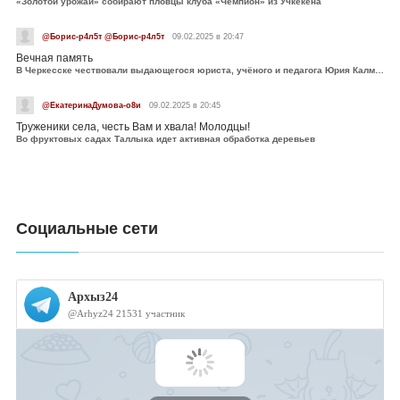
«Золотой урожай» собирают пловцы клуба «Чемпион» из Учкекена
@Борис-р4л5т @Борис-р4л5т
09.02.2025 в 20:47
Вечная память
В Черкесске чествовали выдающегося юриста, учёного и педагога Юрия Калмыкова
@ЕкатеринаДумова-о8и
09.02.2025 в 20:45
Труженики села, честь Вам и хвала! Молодцы!
Во фруктовых садах Таллыка идет активная обработка деревьев
Социальные сети