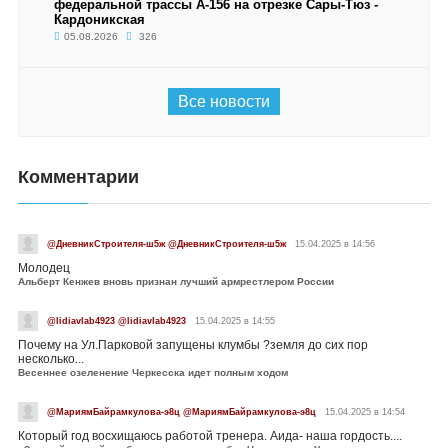
федеральной трассы А-156 на отрезке Сары-Тюз -
Кардоникская
05.08.2026
326
Все новости
Комментарии
@ДневникСтроителя-ш5ж @ДневникСтроителя-ш5ж
15.04.2025 в 14:56
Молодец
Альберт Кенжев вновь признан лучший армрестлером России
@lidiavlab4923 @lidiavlab4923
15.04.2025 в 14:55
Почему на Ул.Парковой запущены клумбы ?земля до сих пор
несколько...
Весеннее озеленение Черкесска идет полным ходом
@МариямБайрамкулова-э8ц @МариямБайрамкулова-э8ц
15.04.2025 в 14:54
Который год восхищаюсь работой тренера. Аида- наша гордость....