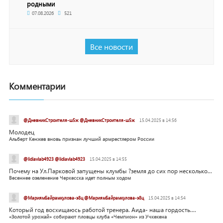
родными
07.08.2026
521
Все новости
Комментарии
@ДневникСтроителя-ш5ж @ДневникСтроителя-ш5ж
15.04.2025 в 14:56
Молодец
Альберт Кенжев вновь признан лучший армрестлером России
@lidiavlab4923 @lidiavlab4923
15.04.2025 в 14:55
Почему на Ул.Парковой запущены клумбы ?земля до сих пор несколько...
Весеннее озеленение Черкесска идет полным ходом
@МариямБайрамкулова-э8ц @МариямБайрамкулова-э8ц
15.04.2025 в 14:54
Который год восхищаюсь работой тренера. Аида- наша гордость....
«Золотой урожай» собирают пловцы клуба «Чемпион» из Учкекена