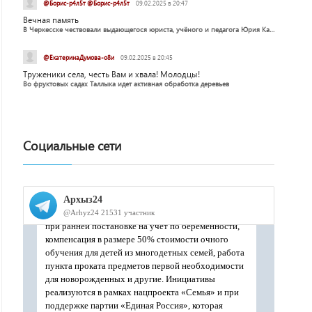
@Борис-р4л5т @Борис-р4л5т
09.02.2025 в 20:47
Вечная память
В Черкесске чествовали выдающегося юриста, учёного и педагога Юрия Калмыкова
@ЕкатеринаДумова-о8и
09.02.2025 в 20:45
Труженики села, честь Вам и хвала! Молодцы!
Во фруктовых садах Таллыка идет активная обработка деревьев
Социальные сети