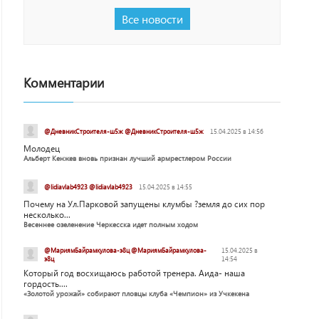
Все новости
Комментарии
@ДневникСтроителя-ш5ж @ДневникСтроителя-ш5ж
15.04.2025 в 14:56
Молодец
Альберт Кенжев вновь признан лучший армрестлером России
@lidiavlab4923 @lidiavlab4923
15.04.2025 в 14:55
Почему на Ул.Парковой запущены клумбы ?земля до сих пор
несколько...
Весеннее озеленение Черкесска идет полным ходом
@МариямБайрамкулова-э8ц @МариямБайрамкулова-
15.04.2025 в
э8ц
14:54
Который год восхищаюсь работой тренера. Аида- наша
гордость....
«Золотой урожай» собирают пловцы клуба «Чемпион» из Учкекена