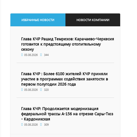
ИЗБРАННЫЕ НОВОСТИ
НОВОСТИ КОМПАНИИ
Глава КЧР Рашид Темрезов: Карачаево-Черкесия
готовится к предстоящему отопительному
сезону
05.08.2026
344
Глава КЧР : Более 6100 жителей КЧР приняли
участие в программах содействия занятости в
первом полугодии 2026 года
05.08.2026
320
Глава КЧР: Продолжается модернизация
федеральной трассы А-156 на отрезке Сары-Тюз
- Кардоникская
05.08.2026
309