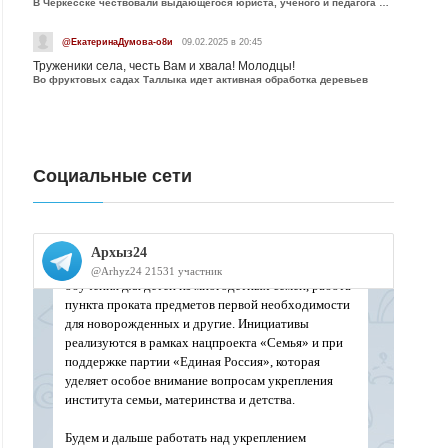
В Черкесске чествовали выдающегося юриста, учёного и педагога Юрия Калмыкова
@ЕкатеринаДумова-о8и
09.02.2025 в 20:45
Труженики села, честь Вам и хвала! Молодцы!
Во фруктовых садах Таллыка идет активная обработка деревьев
Социальные сети