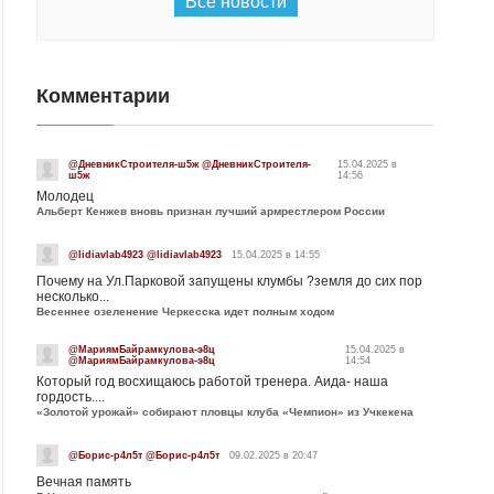
Все новости
Комментарии
@ДневникСтроителя-ш5ж @ДневникСтроителя-
15.04.2025 в
ш5ж
14:56
Молодец
Альберт Кенжев вновь признан лучший армрестлером России
@lidiavlab4923 @lidiavlab4923
15.04.2025 в 14:55
Почему на Ул.Парковой запущены клумбы ?земля до сих пор
несколько...
Весеннее озеленение Черкесска идет полным ходом
@МариямБайрамкулова-э8ц
15.04.2025 в
@МариямБайрамкулова-э8ц
14:54
Который год восхищаюсь работой тренера. Аида- наша
гордость....
«Золотой урожай» собирают пловцы клуба «Чемпион» из Учкекена
@Борис-р4л5т @Борис-р4л5т
09.02.2025 в 20:47
Вечная память