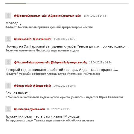
@ДневникСтроителя-ш5ж @ДневникСтроителя-ш5ж
15.04.2025 в 14:56
Молодец
Альберт Кенжев вновь признан лучший армрестлером России
@lidiavlab4923 @lidiavlab4923
15.04.2025 в 14:55
Почему на Ул.Парковой запущены клумбы ?земля до сих пор несколько...
Весеннее озеленение Черкесска идет полным ходом
@МариямБайрамкулова-э8ц @МариямБайрамкулова-э8ц
15.04.2025 в 14:54
Который год восхищаюсь работой тренера. Аида- наша гордость....
«Золотой урожай» собирают пловцы клуба «Чемпион» из Учкекена
@Борис-р4л5т @Борис-р4л5т
09.02.2025 в 20:47
Вечная память
В Черкесске чествовали выдающегося юриста, учёного и педагога Юрия Калмыкова
@ЕкатеринаДумова-о8и
09.02.2025 в 20:45
Труженики села, честь Вам и хвала! Молодцы!
Во фруктовых садах Таллыка идет активная обработка деревьев