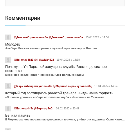
Комментарии
@ДневникСтроителя-ш5ж @ДневникСтроителя-ш5ж
15.04.2025 в 14:56
Молодец
Альберт Кенжев вновь признан лучший армрестлером России
@lidiavlab4923 @lidiavlab4923
15.04.2025 в 14:55
Почему на Ул.Парковой запущены клумбы ?земля до сих пор
несколько...
Весеннее озеленение Черкесска идет полным ходом
@МариямБайрамкулова-э8ц @МариямБайрамкулова-э8ц
15.04.2025 в 14:54
Который год восхищаюсь работой тренера. Аида- наша гордость....
«Золотой урожай» собирают пловцы клуба «Чемпион» из Учкекена
@Борис-р4л5т @Борис-р4л5т
09.02.2025 в 20:47
Вечная память
В Черкесске чествовали выдающегося юриста, учёного и педагога Юрия Калмыкова