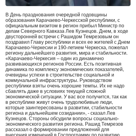
В День празднования очередной годовщины
образования Карачаево-Черкесской республики, с
официальным визитом в регион прибыл Министр по
делам Северного Кавказа Лев Кузнецов. Днем, в ходе
двусторонней встречи с Рашидом Темрезовым он
поздравил Главу республики и всех ее жителей с Днем
Карачаево-Черкесии и 190-летием Черкеска, пожелал
региону дальнейшего развития, мира и стабильности.
«Карачаево-Черкесия – один из динамично
развивающихся регионов России. Есть позитивная
динамика по комплексу экономических показателей,
очевидны успехи в строительстве социальной и
коммунальной инфраструктуры. Руководством
республики взяты очень хорошие темпы. Их не надо
сбавлять даже в условиях текущей сложной
экономической ситуации. У вас все получится, так как
в республике живут очень трудолюбивые люди,
которые заинтересованы в развитии, стабильности
региона и дальнейшем созидании», - сказал Лев
Кузнецов. Стороны обсудили вопросы социально-
экономического развития региона. Рашид Темрезов
рассказал о формировании предложений для
внесения изменений в Госпрограмму по развитию