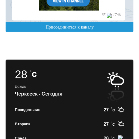
28
c
Дождь
Черкесск - Сегодня
27
c
Понедельник
27
c
Вторник
28
c
Среда