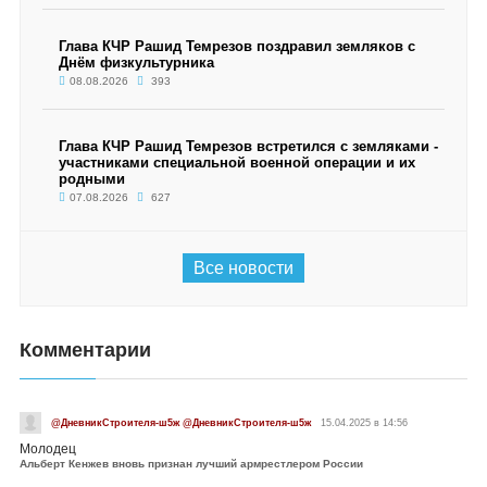
Глава КЧР Рашид Темрезов поздравил земляков с
Днём физкультурника
08.08.2026
393
Глава КЧР Рашид Темрезов встретился с земляками -
участниками специальной военной операции и их
родными
07.08.2026
627
Все новости
Комментарии
@ДневникСтроителя-ш5ж @ДневникСтроителя-ш5ж
15.04.2025 в 14:56
Молодец
Альберт Кенжев вновь признан лучший армрестлером России