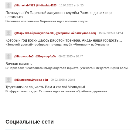
@lidiavlab4923 @lidiavlab4923
15.04.2025 в 14:55
Почему на Ул.Парковой запущены клумбы ?земля до сих пор
несколько...
Весеннее озеленение Черкесска идет полным ходом
@МариямБайрамкулова-э8ц @МариямБайрамкулова-э8ц
15.04.2025 в 14:54
Который год восхищаюсь работой тренера. Аида- наша гордость....
«Золотой урожай» собирают пловцы клуба «Чемпион» из Учкекена
@Борис-р4л5т @Борис-р4л5т
09.02.2025 в 20:47
Вечная память
В Черкесске чествовали выдающегося юриста, учёного и педагога Юрия Калмыкова
@ЕкатеринаДумова-о8и
09.02.2025 в 20:45
Труженики села, честь Вам и хвала! Молодцы!
Во фруктовых садах Таллыка идет активная обработка деревьев
Социальные сети