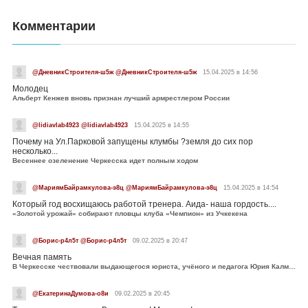
Комментарии
@ДневникСтроителя-ш5ж @ДневникСтроителя-ш5ж
15.04.2025 в 14:56
Молодец
Альберт Кенжев вновь признан лучший армрестлером России
@lidiavlab4923 @lidiavlab4923
15.04.2025 в 14:55
Почему на Ул.Парковой запущены клумбы ?земля до сих пор
несколько...
Весеннее озеленение Черкесска идет полным ходом
@МариямБайрамкулова-э8ц @МариямБайрамкулова-э8ц
15.04.2025 в 14:54
Который год восхищаюсь работой тренера. Аида- наша гордость....
«Золотой урожай» собирают пловцы клуба «Чемпион» из Учкекена
@Борис-р4л5т @Борис-р4л5т
09.02.2025 в 20:47
Вечная память
В Черкесске чествовали выдающегося юриста, учёного и педагога Юрия Калмыкова
@ЕкатеринаДумова-о8и
09.02.2025 в 20:45