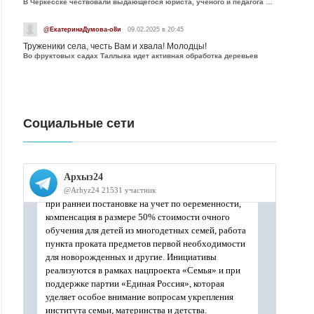
В Черкесске чествовали выдающегося юриста, учёного и педагога Юрия Калмыкова
@ЕкатеринаДумова-о8и
09.02.2025 в 20:45
Труженики села, честь Вам и хвала! Молодцы!
Во фруктовых садах Таллыка идет активная обработка деревьев
Социальные сети