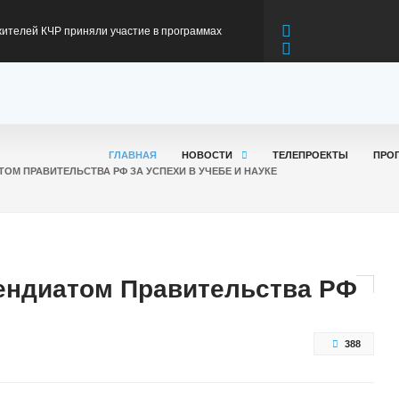
первом полугодии 2026 года
я модернизация федеральной трассы А-156 на
оникская
риветствием к участникам Всероссийского
ГЛАВНАЯ
НОВОСТИ
ТЕЛЕПРОЕКТЫ
ПРО
та
ов: Карачаево-Черкесия вновь подтвердила
ТОМ ПРАВИТЕЛЬСТВА РФ ЗА УСПЕХИ В УЧЕБЕ И НАУКЕ
 производстве минеральной воды
в: Карачаево-Черкесия готовится к
пендиатом Правительства РФ
ьному сезону
388