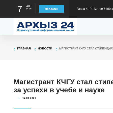
7
АВГ
Новости:
2026
содействия занятости в 
Глава КЧР: Продолжаетс
отрезке Сары-Тюз - Кард
Глава КЧР обратился с п
детского туристского слё
Глава КЧР Рашид Темрез
ГЛАВНАЯ
НОВОСТИ
МАГИСТРАНТ КЧГУ СТАЛ СТИПЕНДИА
статус лидера страны в
Глава КЧР Рашид Темрезо
Магистрант КЧГУ стал сти
предстоящему отопител
за успехи в учебе и науке
14.01.2026