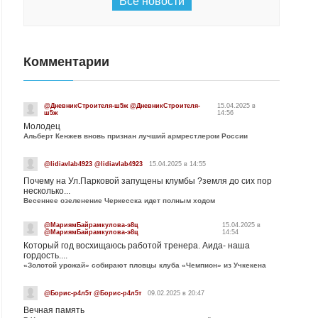
Все новости
Комментарии
@ДневникСтроителя-ш5ж @ДневникСтроителя-
15.04.2025 в
ш5ж
14:56
Молодец
Альберт Кенжев вновь признан лучший армрестлером России
@lidiavlab4923 @lidiavlab4923
15.04.2025 в 14:55
Почему на Ул.Парковой запущены клумбы ?земля до сих пор
несколько...
Весеннее озеленение Черкесска идет полным ходом
@МариямБайрамкулова-э8ц
15.04.2025 в
@МариямБайрамкулова-э8ц
14:54
Который год восхищаюсь работой тренера. Аида- наша
гордость....
«Золотой урожай» собирают пловцы клуба «Чемпион» из Учкекена
@Борис-р4л5т @Борис-р4л5т
09.02.2025 в 20:47
Вечная память