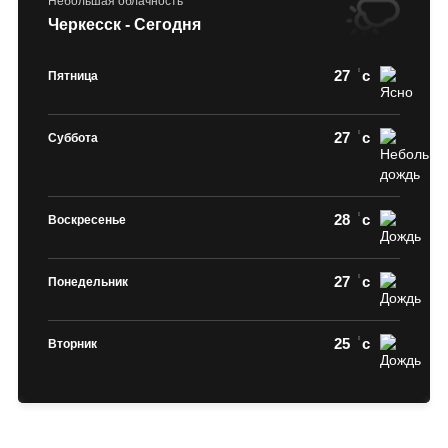
Небольшая облачность
Черкесск - Сегодня
27
c
Пятница
27
c
Суббота
28
c
Воскресенье
27
c
Понедельник
25
c
Вторник