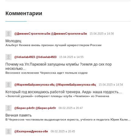
Комментарии
@ДневникСтроителя-ш5ж @ДневникСтроителя-ш5ж
15.04.2025 в 14:56
Молодец
Альберт Кенжев вновь признан лучший армрестлером России
@lidiavlab4923 @lidiavlab4923
15.04.2025 в 14:55
Почему на Ул.Парковой запущены клумбы ?земля до сих пор
несколько...
Весеннее озеленение Черкесска идет полным ходом
@МариямБайрамкулова-э8ц @МариямБайрамкулова-э8ц
15.04.2025 в 14:54
Который год восхищаюсь работой тренера. Аида- наша гордость....
«Золотой урожай» собирают пловцы клуба «Чемпион» из Учкекена
@Борис-р4л5т @Борис-р4л5т
09.02.2025 в 20:47
Вечная память
В Черкесске чествовали выдающегося юриста, учёного и педагога Юрия Калмыкова
@ЕкатеринаДумова-о8и
09.02.2025 в 20:45