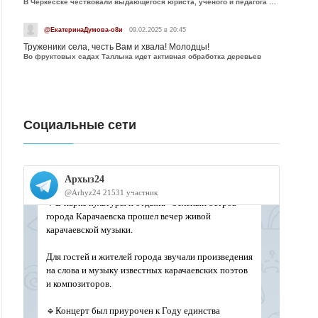
В Черкесске чествовали выдающегося юриста, учёного и педагога Юрия Калмыкова
@ЕкатеринаДумова-о8и
09.02.2025 в 20:45
Труженики села, честь Вам и хвала! Молодцы!
Во фруктовых садах Таллыка идет активная обработка деревьев
Социальные сети