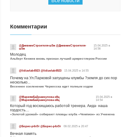
Все новости
Комментарии
@ДневникСтроителя-ш5ж @ДневникСтроителя-
15.04.2025 в
ш5ж
14:56
Молодец
Альберт Кенжев вновь признан лучший армрестлером России
@lidiavlab4923 @lidiavlab4923
15.04.2025 в 14:55
Почему на Ул.Парковой запущены клумбы ?земля до сих пор
несколько...
Весеннее озеленение Черкесска идет полным ходом
@МариямБайрамкулова-э8ц
15.04.2025 в
@МариямБайрамкулова-э8ц
14:54
Который год восхищаюсь работой тренера. Аида- наша
гордость....
«Золотой урожай» собирают пловцы клуба «Чемпион» из Учкекена
@Борис-р4л5т @Борис-р4л5т
09.02.2025 в 20:47
Вечная память