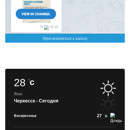
28
c
Ясно
Черкесск - Сегодня
27
c
Воскресенье