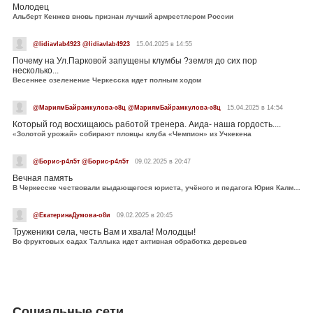
Молодец
Альберт Кенжев вновь признан лучший армрестлером России
@lidiavlab4923 @lidiavlab4923
15.04.2025 в 14:55
Почему на Ул.Парковой запущены клумбы ?земля до сих пор
несколько...
Весеннее озеленение Черкесска идет полным ходом
@МариямБайрамкулова-э8ц @МариямБайрамкулова-э8ц
15.04.2025 в 14:54
Который год восхищаюсь работой тренера. Аида- наша гордость....
«Золотой урожай» собирают пловцы клуба «Чемпион» из Учкекена
@Борис-р4л5т @Борис-р4л5т
09.02.2025 в 20:47
Вечная память
В Черкесске чествовали выдающегося юриста, учёного и педагога Юрия Калмыкова
@ЕкатеринаДумова-о8и
09.02.2025 в 20:45
Труженики села, честь Вам и хвала! Молодцы!
Во фруктовых садах Таллыка идет активная обработка деревьев
Социальные сети