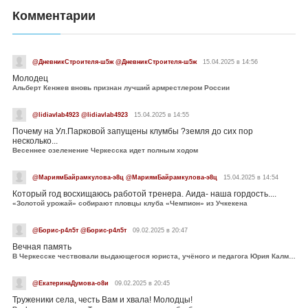
Комментарии
@ДневникСтроителя-ш5ж @ДневникСтроителя-ш5ж
15.04.2025 в 14:56
Молодец
Альберт Кенжев вновь признан лучший армрестлером России
@lidiavlab4923 @lidiavlab4923
15.04.2025 в 14:55
Почему на Ул.Парковой запущены клумбы ?земля до сих пор
несколько...
Весеннее озеленение Черкесска идет полным ходом
@МариямБайрамкулова-э8ц @МариямБайрамкулова-э8ц
15.04.2025 в 14:54
Который год восхищаюсь работой тренера. Аида- наша гордость....
«Золотой урожай» собирают пловцы клуба «Чемпион» из Учкекена
@Борис-р4л5т @Борис-р4л5т
09.02.2025 в 20:47
Вечная память
В Черкесске чествовали выдающегося юриста, учёного и педагога Юрия Калмыкова
@ЕкатеринаДумова-о8и
09.02.2025 в 20:45
Труженики села, честь Вам и хвала! Молодцы!