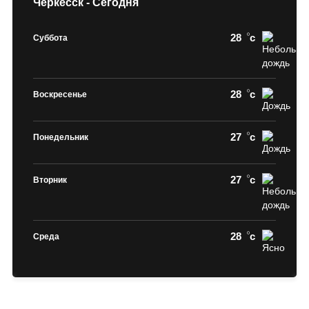
Черкесск - Сегодня
28
c
Суббота
28
c
Воскресенье
27
c
Понедельник
27
c
Вторник
28
c
Среда