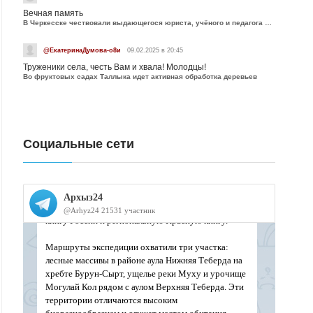
Вечная память
В Черкесске чествовали выдающегося юриста, учёного и педагога Юрия Калмыкова
@ЕкатеринаДумова-о8и
09.02.2025 в 20:45
Труженики села, честь Вам и хвала! Молодцы!
Во фруктовых садах Таллыка идет активная обработка деревьев
Социальные сети