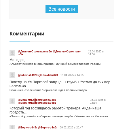
Все новости
Комментарии
@ДневникСтроителя-ш5ж @ДневникСтроителя-
15.04.2025 в
ш5ж
14:56
Молодец
Альберт Кенжев вновь признан лучший армрестлером России
@lidiavlab4923 @lidiavlab4923
15.04.2025 в 14:55
Почему на Ул.Парковой запущены клумбы ?земля до сих пор
несколько...
Весеннее озеленение Черкесска идет полным ходом
@МариямБайрамкулова-э8ц
15.04.2025 в
@МариямБайрамкулова-э8ц
14:54
Который год восхищаюсь работой тренера. Аида- наша
гордость....
«Золотой урожай» собирают пловцы клуба «Чемпион» из Учкекена
@Борис-р4л5т @Борис-р4л5т
09.02.2025 в 20:47