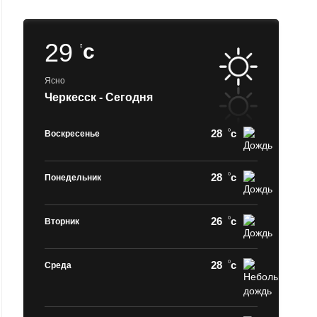
29
c
Ясно
Черкесск - Сегодня
28
c
Воскресенье
28
c
Понедельник
26
c
Вторник
28
c
Среда