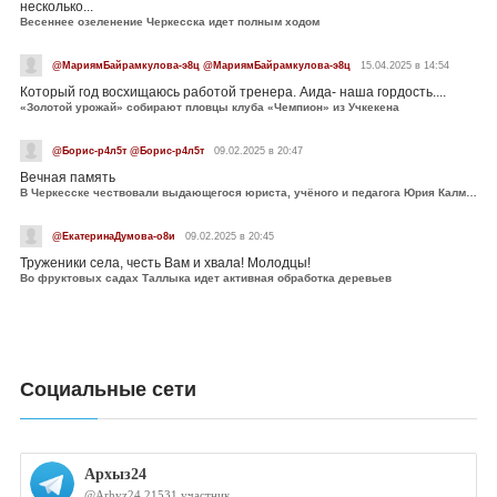
несколько...
Весеннее озеленение Черкесска идет полным ходом
@МариямБайрамкулова-э8ц @МариямБайрамкулова-э8ц
15.04.2025 в 14:54
Который год восхищаюсь работой тренера. Аида- наша гордость....
«Золотой урожай» собирают пловцы клуба «Чемпион» из Учкекена
@Борис-р4л5т @Борис-р4л5т
09.02.2025 в 20:47
Вечная память
В Черкесске чествовали выдающегося юриста, учёного и педагога Юрия Калмыкова
@ЕкатеринаДумова-о8и
09.02.2025 в 20:45
Труженики села, честь Вам и хвала! Молодцы!
Во фруктовых садах Таллыка идет активная обработка деревьев
Социальные сети