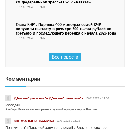
км федеральной трассы Р-217 «Кавказ»
07.08.2026
341
Глава КЧР : Порядка 400 молодых семей КЧР
получили выплату в размере 300 тысяч рублей на
третьего и последующего ребенка с начала 2026 года
07.08.2026
342
Все новости
Комментарии
@ДневникСтроителя-ш5ж @ДневникСтроителя-ш5ж
15.04.2025 в 14:56
Молодец
Альберт Кенжев вновь признан лучший армрестлером России
@lidiavlab4923 @lidiavlab4923
15.04.2025 в 14:55
Почему на Ул.Парковой запущены клумбы ?земля до сих пор