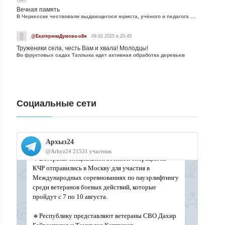
Вечная память
В Черкесске чествовали выдающегося юриста, учёного и педагога Юрия Калмыкова
@ЕкатеринаДумова-о8и
09.02.2025 в 20:45
Труженики села, честь Вам и хвала! Молодцы!
Во фруктовых садах Таллыка идет активная обработка деревьев
Социальные сети