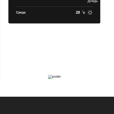
28
c
Среда