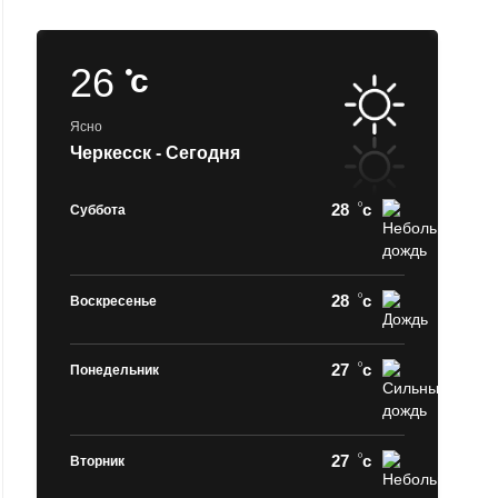
26
c
Ясно
Черкесск - Сегодня
28
c
Суббота
28
c
Воскресенье
27
c
Понедельник
27
c
Вторник