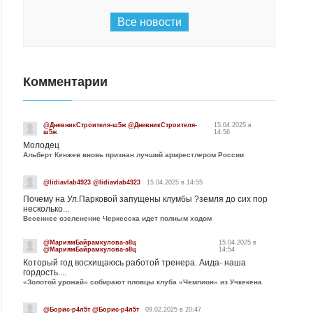
Все новости
Комментарии
@ДневникСтроителя-ш5ж @ДневникСтроителя-
15.04.2025 в
ш5ж
14:56
Молодец
Альберт Кенжев вновь признан лучший армрестлером России
@lidiavlab4923 @lidiavlab4923
15.04.2025 в 14:55
Почему на Ул.Парковой запущены клумбы ?земля до сих пор
несколько...
Весеннее озеленение Черкесска идет полным ходом
@МариямБайрамкулова-э8ц
15.04.2025 в
@МариямБайрамкулова-э8ц
14:54
Который год восхищаюсь работой тренера. Аида- наша
гордость....
«Золотой урожай» собирают пловцы клуба «Чемпион» из Учкекена
@Борис-р4л5т @Борис-р4л5т
09.02.2025 в 20:47