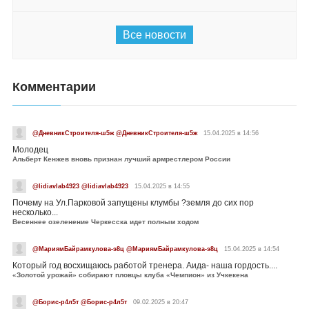
Все новости
Комментарии
@ДневникСтроителя-ш5ж @ДневникСтроителя-ш5ж
15.04.2025 в 14:56
Молодец
Альберт Кенжев вновь признан лучший армрестлером России
@lidiavlab4923 @lidiavlab4923
15.04.2025 в 14:55
Почему на Ул.Парковой запущены клумбы ?земля до сих пор
несколько...
Весеннее озеленение Черкесска идет полным ходом
@МариямБайрамкулова-э8ц @МариямБайрамкулова-э8ц
15.04.2025 в 14:54
Который год восхищаюсь работой тренера. Аида- наша гордость....
«Золотой урожай» собирают пловцы клуба «Чемпион» из Учкекена
@Борис-р4л5т @Борис-р4л5т
09.02.2025 в 20:47