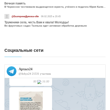
Вечная память
В Черкесске чествовали выдающегося юриста, учёного и педагога Юрия Калмыкова
@ЕкатеринаДумова-о8и
09.02.2025 в 20:45
Труженики села, честь Вам и хвала! Молодцы!
Во фруктовых садах Таллыка идет активная обработка деревьев
Социальные сети