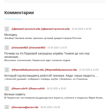
Комментарии
@ДневникСтроителя-ш5ж @ДневникСтроителя-ш5ж
15.04.2025 в 14:56
Молодец
Альберт Кенжев вновь признан лучший армрестлером России
@lidiavlab4923 @lidiavlab4923
15.04.2025 в 14:55
Почему на Ул.Парковой запущены клумбы ?земля до сих пор
несколько...
Весеннее озеленение Черкесска идет полным ходом
@МариямБайрамкулова-э8ц @МариямБайрамкулова-э8ц
15.04.2025 в 14:54
Который год восхищаюсь работой тренера. Аида- наша гордость....
«Золотой урожай» собирают пловцы клуба «Чемпион» из Учкекена
@Борис-р4л5т @Борис-р4л5т
09.02.2025 в 20:47
Вечная память
В Черкесске чествовали выдающегося юриста, учёного и педагога Юрия Калмыкова
@ЕкатеринаДумова-о8и
09.02.2025 в 20:45