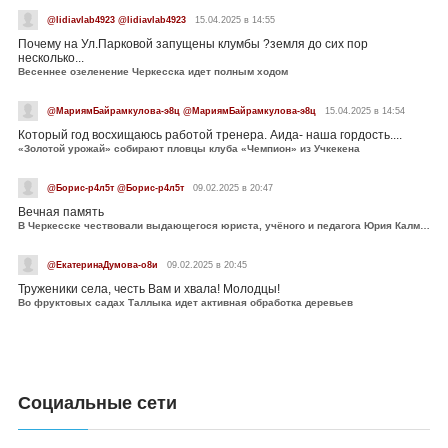
@lidiavlab4923 @lidiavlab4923
15.04.2025 в 14:55
Почему на Ул.Парковой запущены клумбы ?земля до сих пор
несколько...
Весеннее озеленение Черкесска идет полным ходом
@МариямБайрамкулова-э8ц @МариямБайрамкулова-э8ц
15.04.2025 в 14:54
Который год восхищаюсь работой тренера. Аида- наша гордость....
«Золотой урожай» собирают пловцы клуба «Чемпион» из Учкекена
@Борис-р4л5т @Борис-р4л5т
09.02.2025 в 20:47
Вечная память
В Черкесске чествовали выдающегося юриста, учёного и педагога Юрия Калмыкова
@ЕкатеринаДумова-о8и
09.02.2025 в 20:45
Труженики села, честь Вам и хвала! Молодцы!
Во фруктовых садах Таллыка идет активная обработка деревьев
Социальные сети