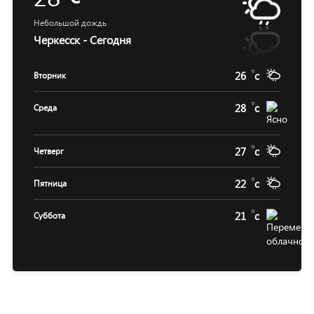
Небольшой дождь
Черкесск - Сегодня
26
c
Вторник
28
c
Среда
27
c
Четверг
22
c
Пятница
21
c
Суббота