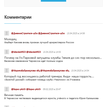
Комментарии
@ДневникСтроителя-ш5ж @ДневникСтроителя-ш5ж
15.04.2025 в 14:56
Молодец
Альберт Кенжев вновь признан лучший армрестлером России
@lidiavlab4923 @lidiavlab4923
15.04.2025 в 14:55
Почему на Ул.Парковой запущены клумбы ?земля до сих пор несколько...
Весеннее озеленение Черкесска идет полным ходом
@МариямБайрамкулова-э8ц @МариямБайрамкулова-э8ц
15.04.2025 в 14:54
Который год восхищаюсь работой тренера. Аида- наша гордость....
«Золотой урожай» собирают пловцы клуба «Чемпион» из Учкекена
@Борис-р4л5т @Борис-р4л5т
09.02.2025 в 20:47
Вечная память
В Черкесске чествовали выдающегося юриста, учёного и педагога Юрия Калмыкова