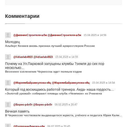
Комментарии
@ДневникСтроителя-ш5ж @ДневникСтроителя-ш5ж
15.04.2025 в 14:56
Молодец
Альберт Кенжев вновь признан лучший армрестлером России
@lidiavlab4923 @lidiavlab4923
15.04.2025 в 14:55
Почему на Ул.Парковой запущены клумбы ?земля до сих пор
несколько...
Весеннее озеленение Черкесска идет полным ходом
@МариямБайрамкулова-э8ц @МариямБайрамкулова-э8ц
15.04.2025 в 14:54
Который год восхищаюсь работой тренера. Аида- наша гордость....
«Золотой урожай» собирают пловцы клуба «Чемпион» из Учкекена
@Борис-р4л5т @Борис-р4л5т
09.02.2025 в 20:47
Вечная память
В Черкесске чествовали выдающегося юриста, учёного и педагога Юрия Калмыкова
@ЕкатеринаДумова-о8и
09.02.2025 в 20:45