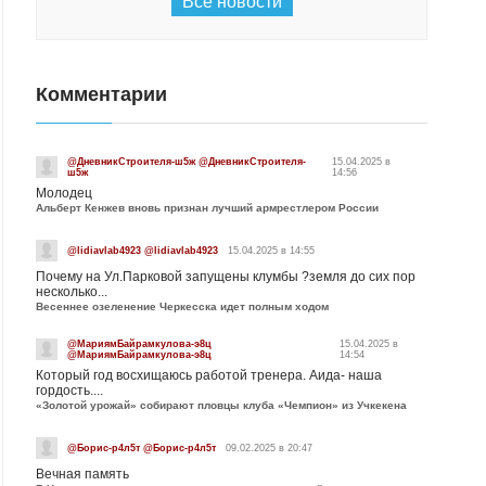
Все новости
Комментарии
@ДневникСтроителя-ш5ж @ДневникСтроителя-
15.04.2025 в
ш5ж
14:56
Молодец
Альберт Кенжев вновь признан лучший армрестлером России
@lidiavlab4923 @lidiavlab4923
15.04.2025 в 14:55
Почему на Ул.Парковой запущены клумбы ?земля до сих пор
несколько...
Весеннее озеленение Черкесска идет полным ходом
@МариямБайрамкулова-э8ц
15.04.2025 в
@МариямБайрамкулова-э8ц
14:54
Который год восхищаюсь работой тренера. Аида- наша
гордость....
«Золотой урожай» собирают пловцы клуба «Чемпион» из Учкекена
@Борис-р4л5т @Борис-р4л5т
09.02.2025 в 20:47
Вечная память