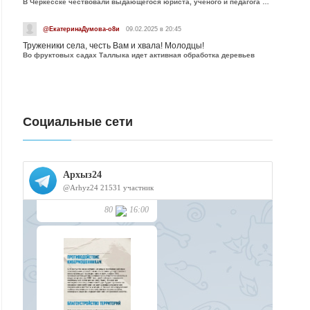
В Черкесске чествовали выдающегося юриста, учёного и педагога Юрия Калмыкова
@ЕкатеринаДумова-о8и
09.02.2025 в 20:45
Труженики села, честь Вам и хвала! Молодцы!
Во фруктовых садах Таллыка идет активная обработка деревьев
Социальные сети