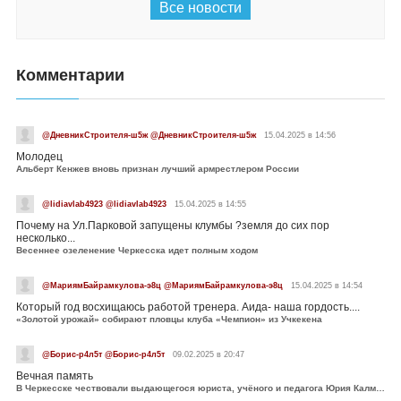
Все новости
Комментарии
@ДневникСтроителя-ш5ж @ДневникСтроителя-ш5ж
15.04.2025 в 14:56
Молодец
Альберт Кенжев вновь признан лучший армрестлером России
@lidiavlab4923 @lidiavlab4923
15.04.2025 в 14:55
Почему на Ул.Парковой запущены клумбы ?земля до сих пор
несколько...
Весеннее озеленение Черкесска идет полным ходом
@МариямБайрамкулова-э8ц @МариямБайрамкулова-э8ц
15.04.2025 в 14:54
Который год восхищаюсь работой тренера. Аида- наша гордость....
«Золотой урожай» собирают пловцы клуба «Чемпион» из Учкекена
@Борис-р4л5т @Борис-р4л5т
09.02.2025 в 20:47
Вечная память
В Черкесске чествовали выдающегося юриста, учёного и педагога Юрия Калмыкова