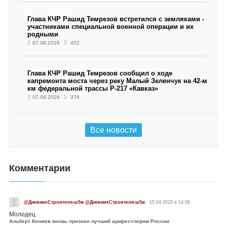
Глава КЧР Рашид Темрезов встретился с земляками -
участниками специальной военной операции и их
родными
07.08.2026
452
Глава КЧР Рашид Темрезов сообщил о ходе
капремонта моста через реку Малый Зеленчук на 42-м
км федеральной трассы Р-217 «Кавказ»
07.08.2026
376
Все новости
Комментарии
@ДневникСтроителя-ш5ж @ДневникСтроителя-ш5ж
15.04.2025 в 14:56
Молодец
Альберт Кенжев вновь признан лучший армрестлером России