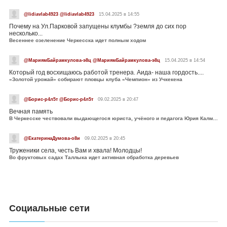
@lidiavlab4923 @lidiavlab4923
15.04.2025 в 14:55
Почему на Ул.Парковой запущены клумбы ?земля до сих пор
несколько...
Весеннее озеленение Черкесска идет полным ходом
@МариямБайрамкулова-э8ц @МариямБайрамкулова-э8ц
15.04.2025 в 14:54
Который год восхищаюсь работой тренера. Аида- наша гордость....
«Золотой урожай» собирают пловцы клуба «Чемпион» из Учкекена
@Борис-р4л5т @Борис-р4л5т
09.02.2025 в 20:47
Вечная память
В Черкесске чествовали выдающегося юриста, учёного и педагога Юрия Калмыкова
@ЕкатеринаДумова-о8и
09.02.2025 в 20:45
Труженики села, честь Вам и хвала! Молодцы!
Во фруктовых садах Таллыка идет активная обработка деревьев
Социальные сети