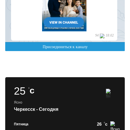
25
c
Ясно
Черкесск - Сегодня
26
c
Пятница