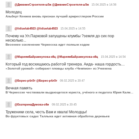
@ДневникСтроителя-ш5ж @ДневникСтроителя-ш5ж
15.04.2025 в 14:56
Молодец
Альберт Кенжев вновь признан лучший армрестлером России
@lidiavlab4923 @lidiavlab4923
15.04.2025 в 14:55
Почему на Ул.Парковой запущены клумбы ?земля до сих пор
несколько...
Весеннее озеленение Черкесска идет полным ходом
@МариямБайрамкулова-э8ц @МариямБайрамкулова-э8ц
15.04.2025 в 14:54
Который год восхищаюсь работой тренера. Аида- наша гордость....
«Золотой урожай» собирают пловцы клуба «Чемпион» из Учкекена
@Борис-р4л5т @Борис-р4л5т
09.02.2025 в 20:47
Вечная память
В Черкесске чествовали выдающегося юриста, учёного и педагога Юрия Калмыкова
@ЕкатеринаДумова-о8и
09.02.2025 в 20:45
Труженики села, честь Вам и хвала! Молодцы!
Во фруктовых садах Таллыка идет активная обработка деревьев