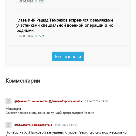
08.08.2026
363
Глава КЧР Рашид Темрезов встретился с земляками -
участниками специальной военной операции и их
родными
07.08.2026
599
Все новости
Комментарии
@ДневникСтроителя-ш5ж @ДневникСтроителя-ш5ж
15.04.2025 в 14:56
Молодец
Альберт Кенжев вновь признан лучший армрестлером России
@lidiavlab4923 @lidiavlab4923
15.04.2025 в 14:55
Почему на Ул.Парковой запущены клумбы ?земля до сих пор несколько...