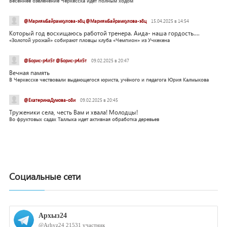
Весеннее озеленение Черкесска идет полным ходом
@МариямБайрамкулова-э8ц @МариямБайрамкулова-э8ц
15.04.2025 в 14:54
Который год восхищаюсь работой тренера. Аида- наша гордость....
«Золотой урожай» собирают пловцы клуба «Чемпион» из Учкекена
@Борис-р4л5т @Борис-р4л5т
09.02.2025 в 20:47
Вечная память
В Черкесске чествовали выдающегося юриста, учёного и педагога Юрия Калмыкова
@ЕкатеринаДумова-о8и
09.02.2025 в 20:45
Труженики села, честь Вам и хвала! Молодцы!
Во фруктовых садах Таллыка идет активная обработка деревьев
Социальные сети