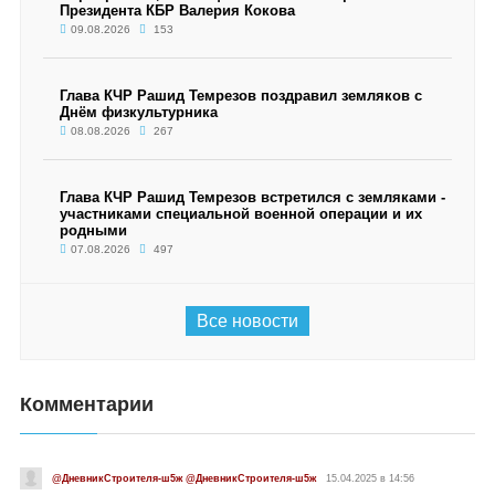
Президента КБР Валерия Кокова
09.08.2026
153
Глава КЧР Рашид Темрезов поздравил земляков с
Днём физкультурника
08.08.2026
267
Глава КЧР Рашид Темрезов встретился с земляками -
участниками специальной военной операции и их
родными
07.08.2026
497
Все новости
Комментарии
@ДневникСтроителя-ш5ж @ДневникСтроителя-ш5ж
15.04.2025 в 14:56