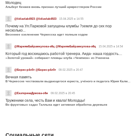
Молодец
Альберт Кенжев вновь признан лучший армрестлером России
@lidiavlab4923 @lidiavlab4923
15.04.2025 в 14:55
Почему на Ул.Парковой запущены клумбы ?земля до сих пор
несколько...
Весеннее озеленение Черкесска идет полным ходом
@МариямБайрамкулова-э8ц @МариямБайрамкулова-э8ц
15.04.2025 в 14:54
Который год восхищаюсь работой тренера. Аида- наша гордость....
«Золотой урожай» собирают пловцы клуба «Чемпион» из Учкекена
@Борис-р4л5т @Борис-р4л5т
09.02.2025 в 20:47
Вечная память
В Черкесске чествовали выдающегося юриста, учёного и педагога Юрия Калмыкова
@ЕкатеринаДумова-о8и
09.02.2025 в 20:45
Труженики села, честь Вам и хвала! Молодцы!
Во фруктовых садах Таллыка идет активная обработка деревьев
Социальные сети