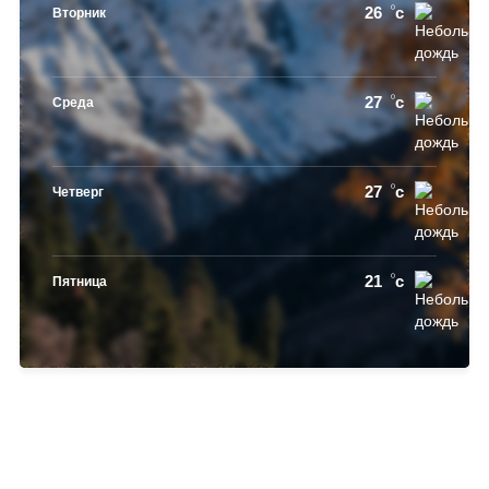
26
c
Вторник
27
c
Среда
27
c
Четверг
21
c
Пятница