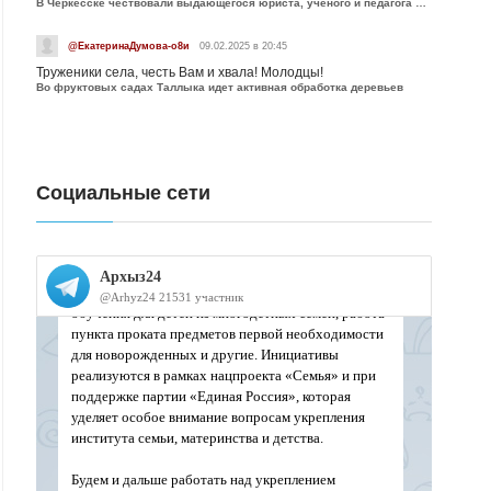
В Черкесске чествовали выдающегося юриста, учёного и педагога Юрия Калмыкова
@ЕкатеринаДумова-о8и
09.02.2025 в 20:45
Труженики села, честь Вам и хвала! Молодцы!
Во фруктовых садах Таллыка идет активная обработка деревьев
Социальные сети