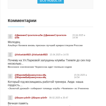
Все новости
Комментарии
@ДневникСтроителя-ш5ж @ДневникСтроителя-
15.04.2025 в
ш5ж
14:56
Молодец
Альберт Кенжев вновь признан лучший армрестлером России
@lidiavlab4923 @lidiavlab4923
15.04.2025 в 14:55
Почему на Ул.Парковой запущены клумбы ?земля до сих пор
несколько...
Весеннее озеленение Черкесска идет полным ходом
@МариямБайрамкулова-э8ц
15.04.2025 в
@МариямБайрамкулова-э8ц
14:54
Который год восхищаюсь работой тренера. Аида- наша
гордость....
«Золотой урожай» собирают пловцы клуба «Чемпион» из Учкекена
@Борис-р4л5т @Борис-р4л5т
09.02.2025 в 20:47
Вечная память