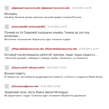
@ДневникСтроителя-ш5ж @ДневникСтроителя-ш5ж
15.04.2025 в 14:56
Молодец
Альберт Кенжев вновь признан лучший армрестлером России
@lidiavlab4923 @lidiavlab4923
15.04.2025 в 14:55
Почему на Ул.Парковой запущены клумбы ?земля до сих пор
несколько...
Весеннее озеленение Черкесска идет полным ходом
@МариямБайрамкулова-э8ц @МариямБайрамкулова-э8ц
15.04.2025 в 14:54
Который год восхищаюсь работой тренера. Аида- наша гордость....
«Золотой урожай» собирают пловцы клуба «Чемпион» из Учкекена
@Борис-р4л5т @Борис-р4л5т
09.02.2025 в 20:47
Вечная память
В Черкесске чествовали выдающегося юриста, учёного и педагога Юрия Калмыкова
@ЕкатеринаДумова-о8и
09.02.2025 в 20:45
Труженики села, честь Вам и хвала! Молодцы!
Во фруктовых садах Таллыка идет активная обработка деревьев