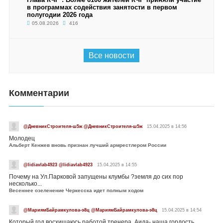
в программах содействия занятости в первом
полугодии 2026 года
05.08.2026
416
Все новости
Комментарии
@ДневникСтроителя-ш5ж @ДневникСтроителя-ш5ж
15.04.2025 в 14:56
Молодец
Альберт Кенжев вновь признан лучший армрестлером России
@lidiavlab4923 @lidiavlab4923
15.04.2025 в 14:55
Почему на Ул.Парковой запущены клумбы ?земля до сих пор
несколько...
Весеннее озеленение Черкесска идет полным ходом
@МариямБайрамкулова-э8ц @МариямБайрамкулова-э8ц
15.04.2025 в 14:54
Который год восхищаюсь работой тренера. Аида- наша гордость....