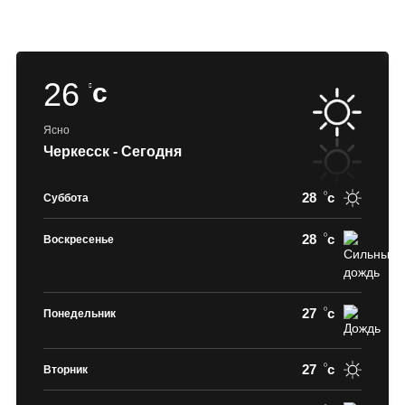
26
c
Ясно
Черкесск - Сегодня
28
c
Суббота
28
c
Воскресенье
27
c
Понедельник
27
c
Вторник