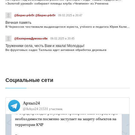
«Золотой урожай» собирают пловцы клуба «Чемпион» из Учкекена
@Борис-р4л5т @Борис-р4л5т
09.02.2025 в 20:47
Вечная память
В Черкесске чествовали выдающегося юриста, учёного и педагога Юрия Калмыкова
@ЕкатеринаДумова-о8и
09.02.2025 в 20:45
Труженики села, честь Вам и хвала! Молодцы!
Во фруктовых садах Таллыка идет активная обработка деревьев
Социальные сети