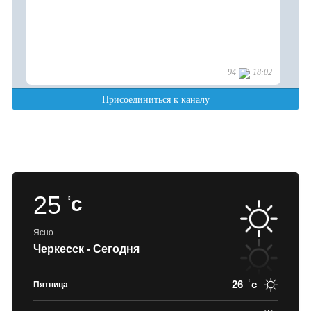
25
c
Ясно
Черкесск - Сегодня
26
c
Пятница