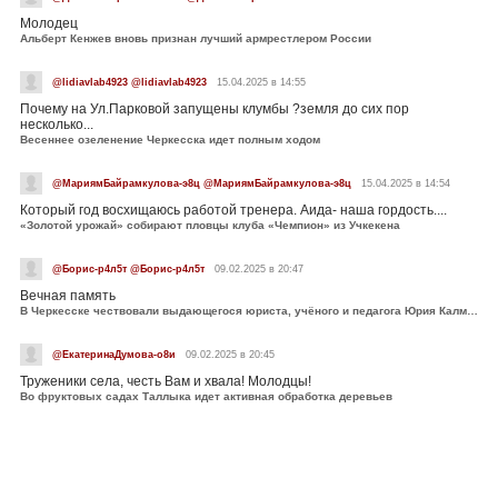
Молодец
Альберт Кенжев вновь признан лучший армрестлером России
@lidiavlab4923 @lidiavlab4923
15.04.2025 в 14:55
Почему на Ул.Парковой запущены клумбы ?земля до сих пор
несколько...
Весеннее озеленение Черкесска идет полным ходом
@МариямБайрамкулова-э8ц @МариямБайрамкулова-э8ц
15.04.2025 в 14:54
Который год восхищаюсь работой тренера. Аида- наша гордость....
«Золотой урожай» собирают пловцы клуба «Чемпион» из Учкекена
@Борис-р4л5т @Борис-р4л5т
09.02.2025 в 20:47
Вечная память
В Черкесске чествовали выдающегося юриста, учёного и педагога Юрия Калмыкова
@ЕкатеринаДумова-о8и
09.02.2025 в 20:45
Труженики села, честь Вам и хвала! Молодцы!
Во фруктовых садах Таллыка идет активная обработка деревьев