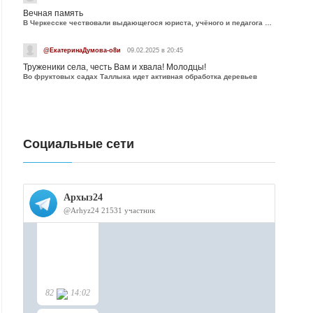
Вечная память
В Черкесске чествовали выдающегося юриста, учёного и педагога Юрия Калмыкова
@ЕкатеринаДумова-о8и
09.02.2025 в 20:45
Труженики села, честь Вам и хвала! Молодцы!
Во фруктовых садах Таллыка идет активная обработка деревьев
Социальные сети