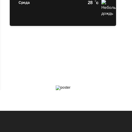
28
c
Среда