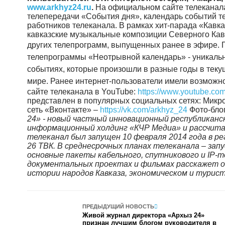
www
.
arkhyz
24.
ru
.
На официальном сайте телеканал
телепередачи «События дня», календарь событий т
работников телеканала. В рамках хит-парада «Кавк
кавказские музыкальные композиции Северного Кав
других телепрограмм, выпущенных ранее в эфире.
телепрограммы «Неотрывной календарь» - уникаль
событиях, которые произошли в разные годы в текущ
мире.
Ранее интернет-пользователи имели возможн
сайте телеканала в YouTube:
https://www.youtube.com
представлен в популярных социальных сетях: Микро
сеть «Вконтакте» –
https://vk.com/arkhyz_24
Фото-бло
24» - новый частный инновационный республиканс
информационный холдинг «КЧР Медиа» и рассчита
телеканал был запущен 10 февраля 2014 года в р
26 ТВК.
В среднесрочных планах телеканала – зап
основные пакеты кабельного, спутникового и IP-т
документальных проектах и фильмах расскажет о 
истории народов Кавказа, экономическом и турис
ПРЕДЫДУЩИЙ НОВОСТЬ
Живой журнал директора «Архыз 24»
признан лучшим блогом руководителя в