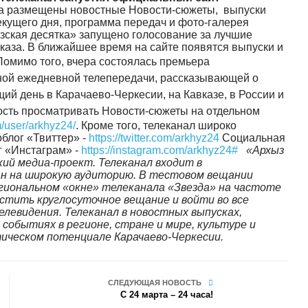
а размещены новостные Новости-сюжеты, выпуски
екущего дня, программа передач и фото-галерея
азская десятка» запущено голосование за лучшие
каза. В ближайшее время на сайте появятся выпуски и
Помимо того, вчера состоялась премьера
ной ежедневной телепередачи, рассказывающей о
ий день в Карачаево-Черкесии, на Кавказе, в России и
ость просматривать Новости-сюжеты на отдельном
/user/arkhyz24/
. Кроме того, телеканал широко
блог «Твиттер» -
https://twitter.com/arkhyz24
Социальная
г «Инстаграм» -
https://instagram.com/arkhyz24#
«Архыз
кий медиа-проект. Телеканал входит в
н на широкую аудиторию. В тестовом вещании
егиональном «окне» телеканала «Звезда» на частоте
устить круглосуточное вещание и войти во все
елевидения.
Телеканал в новостных выпусках,
событиях в регионе, стране и мире, культуре и
тическом потенциале Карачаево-Черкесии.
СЛЕДУЮЩАЯ НОВОСТЬ
С 24 марта – 24 часа!