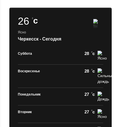
26
c
Ясно
Черкесск - Сегодня
28
c
Суббота
28
c
Воскресенье
27
c
Понедельник
27
c
Вторник