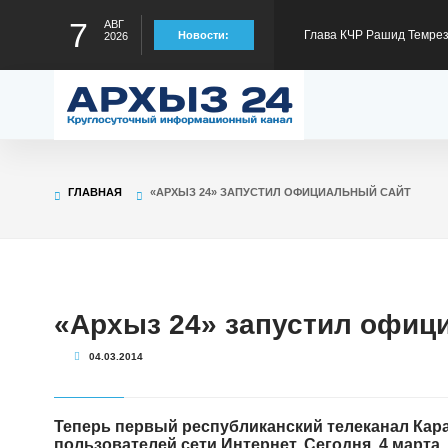
7
АВГ
Глава КЧР Рашид Темрез
Новости:
2026
статус лидера страны в
Глава КЧР Рашид Темрезо
предстоящему отопител
Глава КЧР Рашид Темрезо
ГЛАВНАЯ
«АРХЫЗ 24» ЗАПУСТИЛ ОФИЦИАЛЬНЫЙ САЙТ
специальной военной оп
Глава КЧР Рашид Темрез
Малый Зеленчук на 42-м
Глава КЧР : Порядка 40
«Архыз 24» запустил офиц
04.03.2014
300 тысяч рублей на тре
Теперь первый республиканский телеканал Кара
пользователей сети Интернет. Сегодня, 4 марта