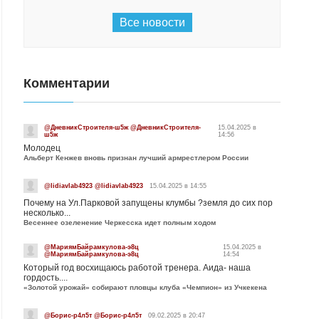
Все новости
Комментарии
@ДневникСтроителя-ш5ж @ДневникСтроителя-
15.04.2025 в
ш5ж
14:56
Молодец
Альберт Кенжев вновь признан лучший армрестлером России
@lidiavlab4923 @lidiavlab4923
15.04.2025 в 14:55
Почему на Ул.Парковой запущены клумбы ?земля до сих пор
несколько...
Весеннее озеленение Черкесска идет полным ходом
@МариямБайрамкулова-э8ц
15.04.2025 в
@МариямБайрамкулова-э8ц
14:54
Который год восхищаюсь работой тренера. Аида- наша
гордость....
«Золотой урожай» собирают пловцы клуба «Чемпион» из Учкекена
@Борис-р4л5т @Борис-р4л5т
09.02.2025 в 20:47