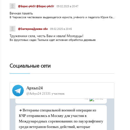
@Борис-р4л5т @Борис-р4л5т
09.02.2025 в 20:47
Вечная память
В Черкесске чествовали выдающегося юриста, учёного и педагога Юрия Калмыкова
@ЕкатеринаДумова-о8и
09.02.2025 в 20:45
Труженики села, честь Вам и хвала! Молодцы!
Во фруктовых садах Таллыка идет активная обработка деревьев
Социальные сети