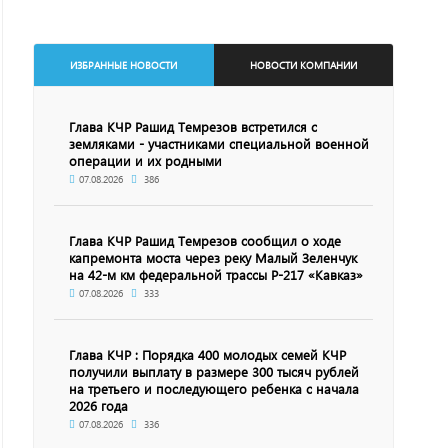
ИЗБРАННЫЕ НОВОСТИ
НОВОСТИ КОМПАНИИ
Глава КЧР Рашид Темрезов встретился с
земляками - участниками специальной военной
операции и их родными
07.08.2026
386
Глава КЧР Рашид Темрезов сообщил о ходе
капремонта моста через реку Малый Зеленчук
на 42-м км федеральной трассы Р-217 «Кавказ»
07.08.2026
333
Глава КЧР : Порядка 400 молодых семей КЧР
получили выплату в размере 300 тысяч рублей
на третьего и последующего ребенка с начала
2026 года
07.08.2026
336