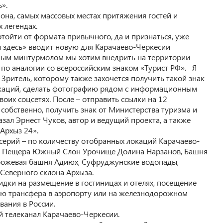
».
она, самых массовых местах притяжения гостей и
 легендах.
тойти от формата привычного, да и признаться, уже
л здесь» вводит новую для Карачаево-Черкесии
ным минтурмолом мы хотим внедрить на территории
 по аналогии со всероссийским знаком «Турист РФ». Я
 Зритель, которому также захочется получить такой знак
окаций, сделать фотографию рядом с информационным
оих соцсетях. После – отправить ссылки на 12
собственно, получить знак от Министерства туризма и
зал Эрнест Чуков, автор и ведущий проекта, а также
Архыз 24».
 серий – по количеству отобранных локаций Карачаево-
т, Пещера Южный Слон Урочище Долина Нарзанов, Башня
орожевая башня Адиюх, Суфруджунские водопады,
Северного склона Архыза.
кидки на размещение в гостиницах и отелях, посещение
ию трансфера в аэропорту или на железнодорожном
вания в России.
й телеканал Карачаево-Черкесии.