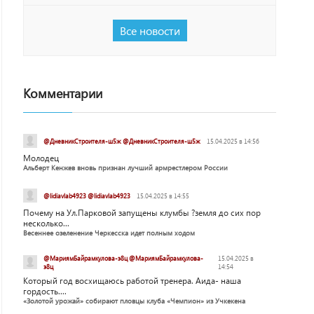
Все новости
Комментарии
@ДневникСтроителя-ш5ж @ДневникСтроителя-ш5ж
15.04.2025 в 14:56
Молодец
Альберт Кенжев вновь признан лучший армрестлером России
@lidiavlab4923 @lidiavlab4923
15.04.2025 в 14:55
Почему на Ул.Парковой запущены клумбы ?земля до сих пор
несколько...
Весеннее озеленение Черкесска идет полным ходом
@МариямБайрамкулова-э8ц @МариямБайрамкулова-
15.04.2025 в
э8ц
14:54
Который год восхищаюсь работой тренера. Аида- наша
гордость....
«Золотой урожай» собирают пловцы клуба «Чемпион» из Учкекена