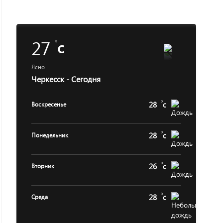
27
c
Ясно
Черкесск - Сегодня
28
c
Воскресенье
28
c
Понедельник
26
c
Вторник
28
c
Среда