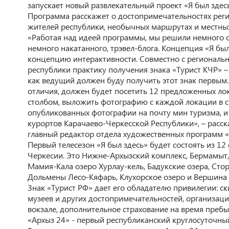
запускает новый развлекательный проект «Я был здесь
Программа расскажет о достопримечательностях реги
жителей республики, необычных маршрутах и местных
«Работая над идеей программы, мы решили немного о
немного накатанного, трэвел-блога. Концепция «Я бы
концепцию интерактивности. Совместно с региональ
республики практику получения знака «Турист КЧР» –
как ведущий должен буду получить этот знак первым.
отличия, должен будет посетить 12 предложенных л
столбом, выложить фотографию с каждой локации в св
опубликованных фотографии на почту мин туризма, и 
курортов Карачаево-Черкесской Республики», – расска
главный редактор отдела художественных программ «
Первый телесезон «Я был здесь» будет состоять из 12
Черкесии. Это Нижне-Архызский комплекс, Бермамы
Мамия-Кала озеро Хурлау-кель, Бадукские озера, Ст
Дольмены Лесо-Кяфарь, Клухорское озеро и Вершина 
Знак «Турист РФ» дает его обладателю привилегии: с
музеев и других достопримечательностей, организац
вокзале, дополнительное страхование на время пребы
«Архыз 24» - первый республиканский круглосуточны