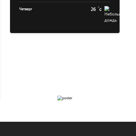
26
c
Четверг