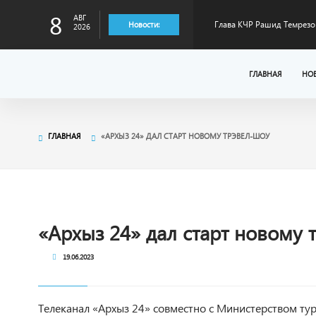
8
АВГ
Глава КЧР Рашид Темрезо
Новости:
2026
лидера страны в произво
Глава КЧР Рашид Темрезо
ГЛАВНАЯ
НО
отопительному сезону
Глава КЧР Рашид Темрезов
ГЛАВНАЯ
«АРХЫЗ 24» ДАЛ СТАРТ НОВОМУ ТРЭВЕЛ-ШОУ
специальной военной оп
Глава КЧР Рашид Темрезо
Малый Зеленчук на 42-м 
Глава КЧР : Порядка 400 
«Архыз 24» дал старт новому 
19.06.2023
тысяч рублей на третьего
Телеканал «Архыз 24» совместно с Министерством ту