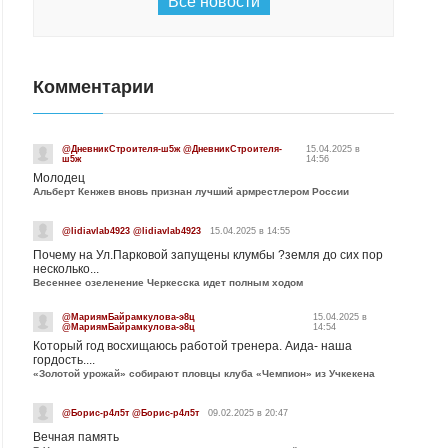
Все новости
Комментарии
@ДневникСтроителя-ш5ж @ДневникСтроителя-
15.04.2025 в
ш5ж
14:56
Молодец
Альберт Кенжев вновь признан лучший армрестлером России
@lidiavlab4923 @lidiavlab4923
15.04.2025 в 14:55
Почему на Ул.Парковой запущены клумбы ?земля до сих пор
несколько...
Весеннее озеленение Черкесска идет полным ходом
@МариямБайрамкулова-э8ц
15.04.2025 в
@МариямБайрамкулова-э8ц
14:54
Который год восхищаюсь работой тренера. Аида- наша
гордость....
«Золотой урожай» собирают пловцы клуба «Чемпион» из Учкекена
@Борис-р4л5т @Борис-р4л5т
09.02.2025 в 20:47
Вечная память