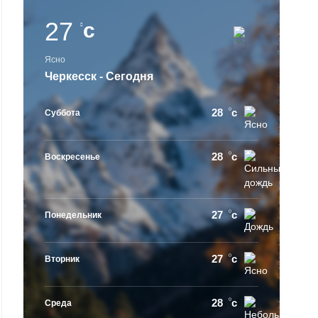
27
c
Ясно
Черкесск - Сегодня
28
c
Суббота
28
c
Воскресенье
27
c
Понедельник
27
c
Вторник
28
c
Среда