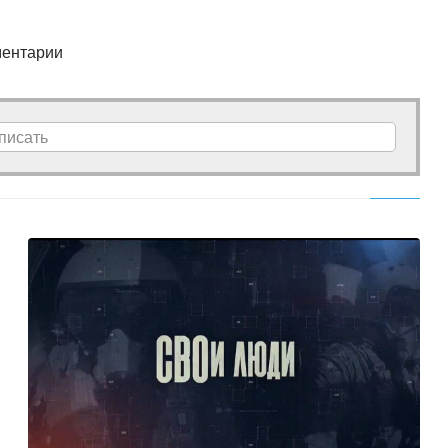
ентарии
писать