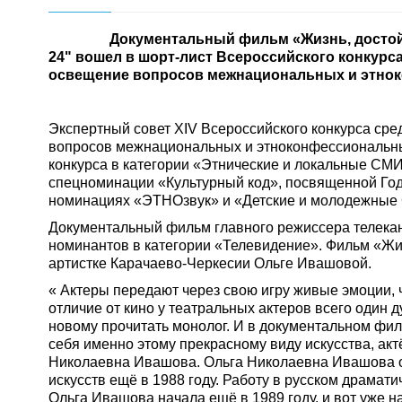
Документальный фильм «Жизнь, достойная 
24" вошел в шорт-лист Всероссийского конкурс
освещение вопросов межнациональных и этно
Экспертный совет XIV Всероссийского конкурса ср
вопросов межнациональных и этноконфессиональн
конкурса в категории «Этнические и локальные СМИ
спецноминации «Культурный код», посвященной Году
номинациях «ЭТНОзвук» и «Детские и молодежные
Документальный фильм главного режиссера телека
номинантов в категории «Телевидение». Фильм «Жи
артистке Карачаево-Черкесии Ольге Ивашовой.
« Актеры передают через свою игру живые эмоции, ч
отличие от кино у театральных актеров всего один ду
новому прочитать монолог. И в документальном фил
себя именно этому прекрасному виду искусства, акт
Николаевна Ивашова. Ольга Николаевна Ивашова ок
искусств ещё в 1988 году. Работу в русском драмат
Ольга Ивашова начала ещё в 1989 году, и вот уже н