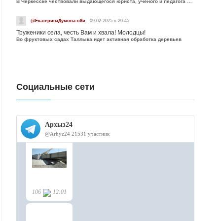
В Черкесске чествовали выдающегося юриста, учёного и педагога Юрия Калмыкова
@ЕкатеринаДумова-о8и
09.02.2025 в 20:45
Труженики села, честь Вам и хвала! Молодцы!
Во фруктовых садах Таллыка идет активная обработка деревьев
Социальные сети