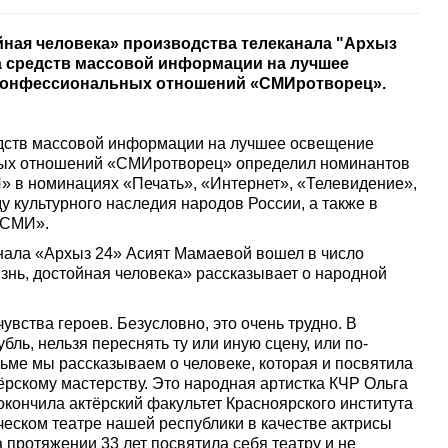
человека» производства телеканала "Архыз
а средств массовой информации на лучшее
конфессиональных отношений «СМИротворец».
едств массовой информации на лучшее освещение
ых отношений «СМИротворец» определил номинантов
» в номинациях «Печать», «Интернет», «Телевидение»,
 культурного наследия народов России, а также в
 СМИ».
нала «Архыз 24» Асият Мамаевой вошел в число
знь, достойная человека» рассказывает о народной
увства героев. Безусловно, это очень трудно. В
бль, нельзя переснять ту или иную сцену, или по-
ьме мы рассказываем о человеке, которая и посвятила
ёрскому мастерству. Это народная артистка КЧР Ольга
ончила актёрский факультет Красноярского института
ическом театре нашей республики в качестве актрисы
а протяжении 33 лет посвятила себя театру и не