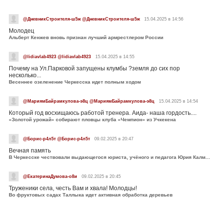
@ДневникСтроителя-ш5ж @ДневникСтроителя-ш5ж
15.04.2025 в 14:56
Молодец
Альберт Кенжев вновь признан лучший армрестлером России
@lidiavlab4923 @lidiavlab4923
15.04.2025 в 14:55
Почему на Ул.Парковой запущены клумбы ?земля до сих пор
несколько...
Весеннее озеленение Черкесска идет полным ходом
@МариямБайрамкулова-э8ц @МариямБайрамкулова-э8ц
15.04.2025 в 14:54
Который год восхищаюсь работой тренера. Аида- наша гордость....
«Золотой урожай» собирают пловцы клуба «Чемпион» из Учкекена
@Борис-р4л5т @Борис-р4л5т
09.02.2025 в 20:47
Вечная память
В Черкесске чествовали выдающегося юриста, учёного и педагога Юрия Калмыкова
@ЕкатеринаДумова-о8и
09.02.2025 в 20:45
Труженики села, честь Вам и хвала! Молодцы!
Во фруктовых садах Таллыка идет активная обработка деревьев