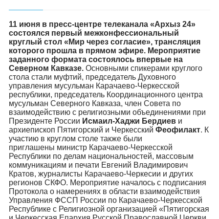
11 июня в пресс-центре телеканала «Архыз 24»
состоялся первый межконфессиональный
круглый стол «Мир через согласие», трансляция
которого прошла в прямом эфире. Мероприятие
заданного формата состоялось впервые на
Северном Кавказе.
Основными спикерами круглого
стола стали муфтий, председатель Духовного
управления мусульман Карачаево-Черкесской
республики, председатель Координационного центра
мусульман Северного Кавказа, член Совета по
взаимодействию с религиозными объединениями при
Президенте России
Исмаил-Хаджи Бердиев
и
архиепископ Пятигорский и Черкесский
Феофилакт
. К
участию в круглом столе также были
приглашены министр Карачаево-Черкесской
Республики по делам национальностей, массовым
коммуникациям и печати Евгений Владимирович
Кратов, журналисты Карачаево-Черкесии и других
регионов СКФО. Мероприятие началось с подписания
Протокола о намерениях в области взаимодействия
Управления ФССП России по Карачаево-Черкесской
Республике с Религиозной организацией «Пятигорская
и Черкесская Епархия Русской Православной Церкви