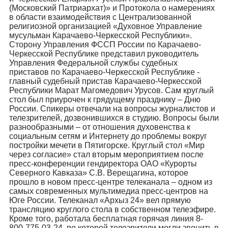
(Московский Патриархат)» и Протокола о намерениях
в области взаимодействия с Централизованной
религиозной организацией «Духовное Управление
мусульман Карачаево-Черкесской Республики».
Сторону Управления ФССП России по Карачаево-
Черкесской Республике представил руководитель
Управления Федеральной службы судебных
приставов по Карачаево-Черкесской Республике -
главный судебный пристав Карачаево-Черкесской
Республики Марат Магомедович Урусов. Сам круглый
стол был приурочен к грядущему празднику – Дню
России. Спикеры отвечали на вопросы журналистов и
телезрителей, дозвонившихся в студию. Вопросы были
разнообразными – от отношения духовенства к
социальным сетям и Интернету до проблемы вокруг
постройки мечети в Пятигорске. Круглый стол «Мир
через согласие» стал вторым мероприятием после
пресс-конференции гендиректора ОАО «Курорты
Северного Кавказа» С.В. Верещагина, которое
прошло в новом пресс-центре телеканала – одном из
самых современных мультимедиа пресс-центров на
Юге России. Телеканал «Архыз 24» вел прямую
трансляцию круглого стола в собственном телеэфире.
Кроме того, работала бесплатная горячая линия 8-
800-775-03-24, по которой телезрители могли звонить в