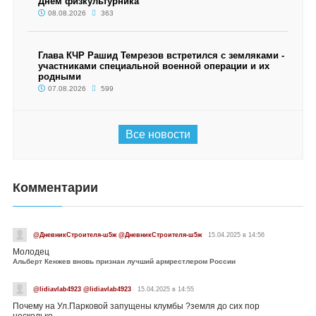
Днём физкультурника
08.08.2026
363
Глава КЧР Рашид Темрезов встретился с земляками -
участниками специальной военной операции и их
родными
07.08.2026
599
Все новости
Комментарии
@ДневникСтроителя-ш5ж @ДневникСтроителя-ш5ж
15.04.2025 в 14:56
Молодец
Альберт Кенжев вновь признан лучший армрестлером России
@lidiavlab4923 @lidiavlab4923
15.04.2025 в 14:55
Почему на Ул.Парковой запущены клумбы ?земля до сих пор