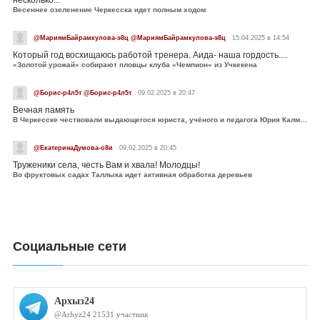
несколько...
Весеннее озеленение Черкесска идет полным ходом
@МариямБайрамкулова-э8ц @МариямБайрамкулова-э8ц
15.04.2025 в 14:54
Который год восхищаюсь работой тренера. Аида- наша гордость....
«Золотой урожай» собирают пловцы клуба «Чемпион» из Учкекена
@Борис-р4л5т @Борис-р4л5т
09.02.2025 в 20:47
Вечная память
В Черкесске чествовали выдающегося юриста, учёного и педагога Юрия Калмыкова
@ЕкатеринаДумова-о8и
09.02.2025 в 20:45
Труженики села, честь Вам и хвала! Молодцы!
Во фруктовых садах Таллыка идет активная обработка деревьев
Социальные сети