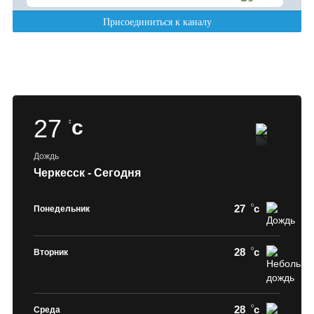
27
c
Дождь
Черкесск - Сегодня
27
c
Понедельник
28
c
Вторник
28
c
Среда